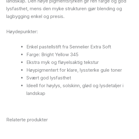
landskap. Den høye pigmentstyrken gir ren farge og god
lysfasthet, mens den myke strukturen gjør blending og
lagbygging enkel og presis.
Høydepunkter:
Enkel pastellstift fra Sennelier Extra Soft
Farge: Bright Yellow 345
Ekstra myk og fløyelsaktig tekstur
Høypigmentert for klare, lyssterke gule toner
Svært god lysfasthet
Ideell for høylys, solskinn, glød og lysdetaljer i
landskap
Relaterte produkter