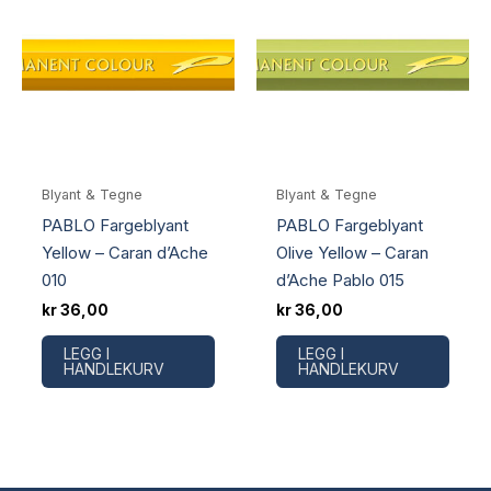
Blyant & Tegne
Blyant & Tegne
PABLO Fargeblyant
PABLO Fargeblyant
Yellow – Caran d’Ache
Olive Yellow – Caran
010
d’Ache Pablo 015
kr
36,00
kr
36,00
LEGG I
LEGG I
HANDLEKURV
HANDLEKURV