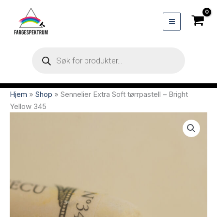
Hopp
rett
til
innholdet
Products
search
Hjem
»
Shop
»
Sennelier Extra Soft tørrpastell – Bright
Yellow 345