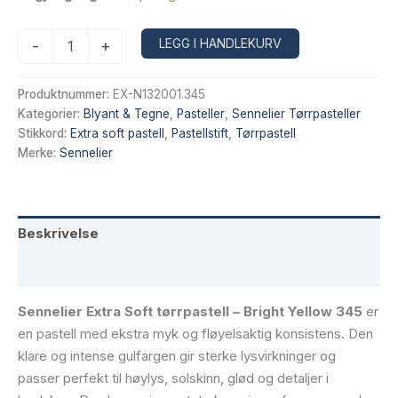
Sennelier
Alternative:
LEGG I HANDLEKURV
-
+
Extra
Soft
tørrpastell
Produktnummer:
EX-N132001.345
–
Kategorier:
Blyant & Tegne
,
Pasteller
,
Sennelier Tørrpasteller
Bright
Stikkord:
Extra soft pastell
,
Pastellstift
,
Tørrpastell
Yellow
Merke:
Sennelier
345
antall
Beskrivelse
Tilleggsinformasjon
Sennelier Extra Soft tørrpastell – Bright Yellow 345
er
en pastell med ekstra myk og fløyelsaktig konsistens. Den
klare og intense gulfargen gir sterke lysvirkninger og
passer perfekt til høylys, solskinn, glød og detaljer i