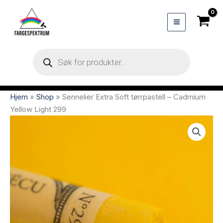
Hopp
rett
til
innholdet
Products
search
Hjem
»
Shop
»
Sennelier Extra Soft tørrpastell – Cadmium
Yellow Light 299