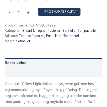
Sennelier
Alternative:
LEGG I HANDLEKURV
-
+
Extra
Soft
tørrpastell
Produktnummer:
EX-N132001.299
–
Kategorier:
Blyant & Tegne
,
Pasteller
,
Sennelier Tørrpasteller
Cadmium
Stikkord:
Extra soft pastell
,
Pastellstift
,
Tørrpastell
Yellow
Merke:
Sennelier
Light
299
antall
Beskrivelse
Tilleggsinformasjon
Cadmium Yellow Light 299 er en lys, varm gul med høy
pigmentstyrke og myk, fløyelsaktig påføring. Den legger
seg jevnt på papiret, bygger rike lag og blender sømløst
med andre gule, grønne og nøytrale toner. Perfekt for å