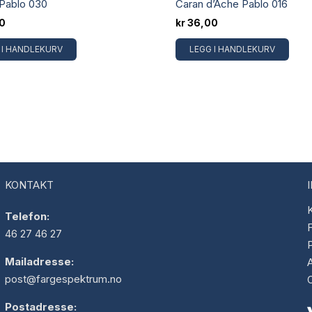
Pablo 030
Caran d’Ache Pablo 016
0
kr
36,00
 I HANDLEKURV
LEGG I HANDLEKURV
KONTAKT
K
Telefon:
F
46 27 46 27
Mailadresse:
post@fargespektrum.no
Postadresse: