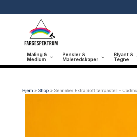
Hopp
rett
til
innholdet
Maling &
Pensler &
Blyant &
Medium
Maleredskaper
Tegne
Hjem
»
Shop
»
Sennelier Extra Soft tørrpastell – Cadm