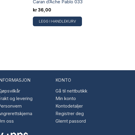
Caran d’Ache Pablo 033
kr
36,00
LEGG I HANDLEKURV
INFORMASJON
KONTO
jøpsvilkår
Gå til nettbutikk
rakt og levering
Min konto
Personvern
Kontodetaljer
Angrerettskjema
Registrer deg
Om oss
Glemt passord