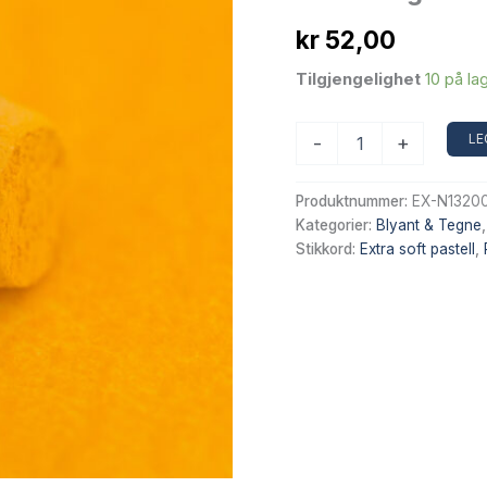
kr
52,00
Tilgjengelighet
10 på la
Sennelier
LE
-
+
Extra
Soft
tørrpastell
Produktnummer:
EX-N13200
–
Kategorier:
Blyant & Tegne
Cadmium
Stikkord:
Extra soft pastell
,
Yellow
Light
297
antall