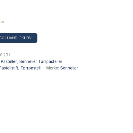
ger
Alternative:
GG I HANDLEKURV
1.297
,
Pasteller
,
Sennelier Tørrpasteller
Pastellstift
,
Tørrpastell
Merke:
Sennelier