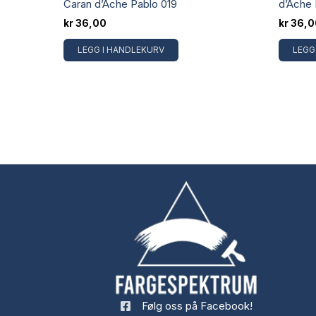
Caran d’Ache Pablo 019
d’Ache 
kr
36,00
kr
36,0
LEGG I HANDLEKURV
LEGG
Følg oss på Facebook!