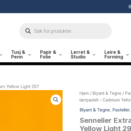
B
Products
search
Tusj &
Papir &
Lerret &
Leire &
Penn
Folie
Studio
Forming
ium Yellow Light 297
Hjem
/
Blyant & Tegne
/
Pas
tørrpastell – Cadmium Yello
Blyant & Tegne
,
Pasteller
Sennelier Extr
Yellow Light 2