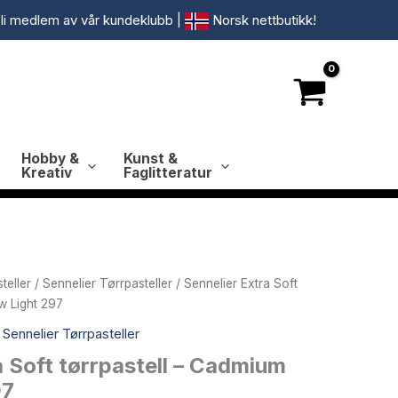
li medlem av vår kundeklubb
|
Norsk nettbutikk!
Hobby &
Kunst &
Kreativ
Faglitteratur
teller
/
Sennelier Tørrpasteller
/ Sennelier Extra Soft
w Light 297
,
Sennelier Tørrpasteller
a Soft tørrpastell – Cadmium
97