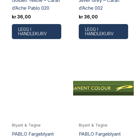
Golden Yellow – Caran
Silver Grey – Caran
d’Ache Pablo 020
d’Ache 002
kr
36,00
kr
36,00
LEGG I
LEGG I
HANDLEKURV
HANDLEKURV
Blyant & Tegne
Blyant & Tegne
PABLO Fargeblyant
PABLO Fargeblyant