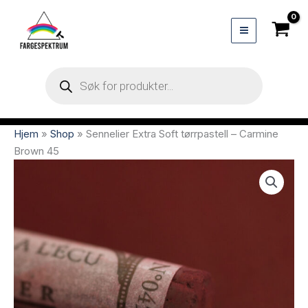
Hopp
rett
til
innholdet
Products
search
Hjem
»
Shop
»
Sennelier Extra Soft tørrpastell – Carmine
Brown 45