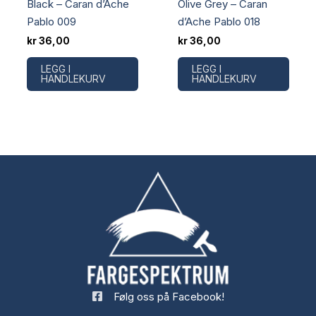
Black – Caran d’Ache
Olive Grey – Caran
Pablo 009
d’Ache Pablo 018
kr
36,00
kr
36,00
LEGG I
LEGG I
HANDLEKURV
HANDLEKURV
Følg oss på Facebook!