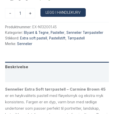
Sennelier
Alternative:
LEGG I HANDLEKURV
-
+
Extra
Soft
tørrpastell
Produktnummer:
EX-N132001.45
–
Kategorier:
Blyant & Tegne
,
Pasteller
,
Sennelier Tørrpasteller
Carmine
Stikkord:
Extra soft pastell
,
Pastellstift
,
Tørrpastell
Brown
Merke:
Sennelier
45
antall
Beskrivelse
Tilleggsinformasjon
Sennelier Extra Soft tørrpastell – Carmine Brown 45
er en høykvalitets pastell med fløyelsmyk og ekstra myk
konsistens. Fargen er en dyp, varm brun med rødlige
undertoner som passer perfekt til portretter, landskap,