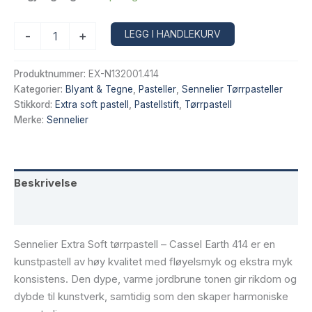
Sennelier
Alternative:
LEGG I HANDLEKURV
-
+
Extra
Soft
tørrpastell
Produktnummer:
EX-N132001.414
–
Kategorier:
Blyant & Tegne
,
Pasteller
,
Sennelier Tørrpasteller
Cassel
Stikkord:
Extra soft pastell
,
Pastellstift
,
Tørrpastell
Earth
Merke:
Sennelier
414
antall
Beskrivelse
Tilleggsinformasjon
Sennelier Extra Soft tørrpastell – Cassel Earth 414 er en
kunstpastell av høy kvalitet med fløyelsmyk og ekstra myk
konsistens. Den dype, varme jordbrune tonen gir rikdom og
dybde til kunstverk, samtidig som den skaper harmoniske