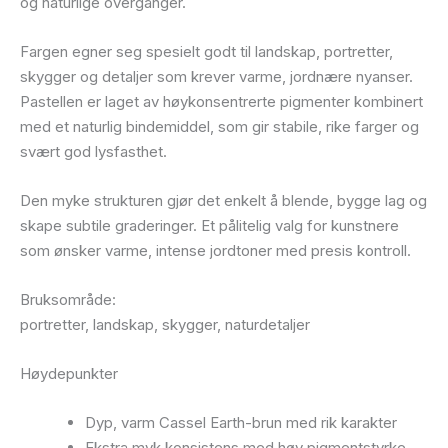
og naturlige overganger.
Fargen egner seg spesielt godt til landskap, portretter,
skygger og detaljer som krever varme, jordnære nyanser.
Pastellen er laget av høykonsentrerte pigmenter kombinert
med et naturlig bindemiddel, som gir stabile, rike farger og
svært god lysfasthet.
Den myke strukturen gjør det enkelt å blende, bygge lag og
skape subtile graderinger. Et pålitelig valg for kunstnere
som ønsker varme, intense jordtoner med presis kontroll.
Bruksområde:
portretter, landskap, skygger, naturdetaljer
Høydepunkter
Dyp, varm Cassel Earth-brun med rik karakter
Ekstra myk konsistens med høy pigmentstyrke