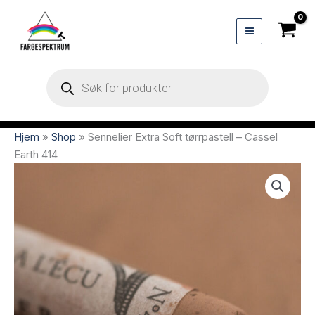
Hopp
rett
til
innholdet
Products
search
Hjem
»
Shop
»
Sennelier Extra Soft tørrpastell – Cassel
Earth 414