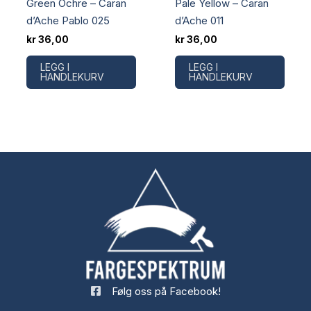
Green Ochre – Caran
Pale Yellow – Caran
d’Ache Pablo 025
d’Ache 011
kr
36,00
kr
36,00
LEGG I
LEGG I
HANDLEKURV
HANDLEKURV
Følg oss på Facebook!