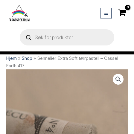
Hopp
rett
til
innholdet
Products
search
Hjem
»
Shop
»
Sennelier Extra Soft tørrpastell – Cassel
Earth 417