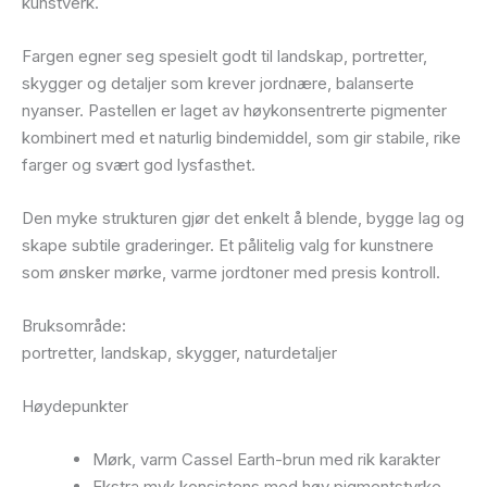
kunstverk.
Fargen egner seg spesielt godt til landskap, portretter,
skygger og detaljer som krever jordnære, balanserte
nyanser. Pastellen er laget av høykonsentrerte pigmenter
kombinert med et naturlig bindemiddel, som gir stabile, rike
farger og svært god lysfasthet.
Den myke strukturen gjør det enkelt å blende, bygge lag og
skape subtile graderinger. Et pålitelig valg for kunstnere
som ønsker mørke, varme jordtoner med presis kontroll.
Bruksområde:
portretter, landskap, skygger, naturdetaljer
Høydepunkter
Mørk, varm Cassel Earth-brun med rik karakter
Ekstra myk konsistens med høy pigmentstyrke