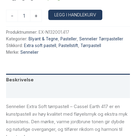
Sennelier
Alternative:
LEGG I HANDLEKURV
-
+
Extra
Soft
tørrpastell
Produktnummer:
EX-N132001.417
–
Kategorier:
Blyant & Tegne
,
Pasteller
,
Sennelier Tørrpasteller
Cassel
Stikkord:
Extra soft pastell
,
Pastellstift
,
Tørrpastell
Earth
Merke:
Sennelier
417
antall
Beskrivelse
Tilleggsinformasjon
Sennelier Extra Soft tørrpastell – Cassel Earth 417 er en
kunstpastell av høy kvalitet med fløyelsmyk og ekstra myk
konsistens. Den mørke, varme jordbrune tonen gir dybde
og naturlige overganger, og tilfører rikdom og harmoni til