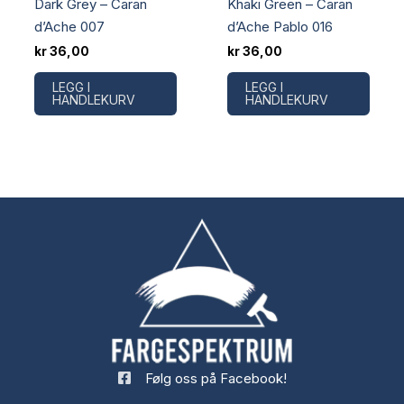
Dark Grey – Caran
Khaki Green – Caran
d’Ache 007
d’Ache Pablo 016
kr
36,00
kr
36,00
LEGG I
LEGG I
HANDLEKURV
HANDLEKURV
Følg oss på Facebook!