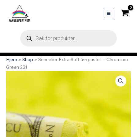
Hopp
rett
til
innholdet
Products
search
Hjem
»
Shop
»
Sennelier Extra Soft tørrpastell – Chromium
Green 231