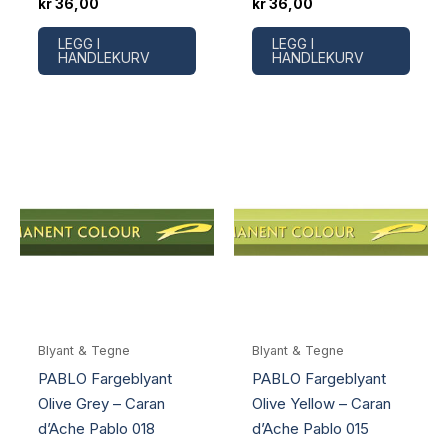
kr
36,00
kr
36,00
LEGG I
LEGG I
HANDLEKURV
HANDLEKURV
Blyant & Tegne
Blyant & Tegne
PABLO Fargeblyant
PABLO Fargeblyant
Olive Grey – Caran
Olive Yellow – Caran
d’Ache Pablo 018
d’Ache Pablo 015