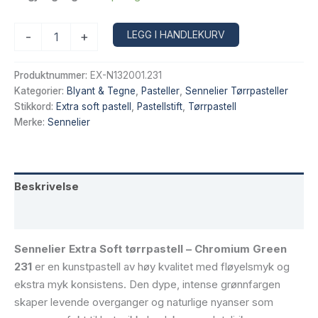
Sennelier
Alternative:
LEGG I HANDLEKURV
-
+
Extra
Soft
tørrpastell
Produktnummer:
EX-N132001.231
–
Kategorier:
Blyant & Tegne
,
Pasteller
,
Sennelier Tørrpasteller
Chromium
Stikkord:
Extra soft pastell
,
Pastellstift
,
Tørrpastell
Green
Merke:
Sennelier
231
antall
Beskrivelse
Tilleggsinformasjon
Sennelier Extra Soft tørrpastell – Chromium Green
231
er en kunstpastell av høy kvalitet med fløyelsmyk og
ekstra myk konsistens. Den dype, intense grønnfargen
skaper levende overganger og naturlige nyanser som