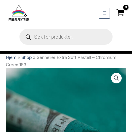
Hopp
rett
til
innholdet
Products
search
Hjem
»
Shop
»
Sennelier Extra Soft Pastell – Chromium
Green 183