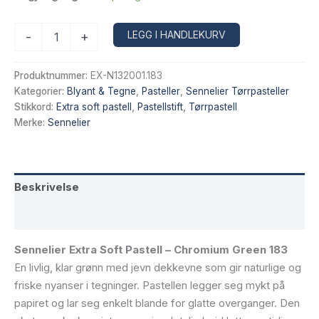
Sennelier
Alternative:
LEGG I HANDLEKURV
-
+
Extra
Soft
Pastell
Produktnummer:
EX-N132001.183
–
Kategorier:
Blyant & Tegne
,
Pasteller
,
Sennelier Tørrpasteller
Chromium
Stikkord:
Extra soft pastell
,
Pastellstift
,
Tørrpastell
Green
Merke:
Sennelier
183
antall
Beskrivelse
Tilleggsinformasjon
Sennelier Extra Soft Pastell – Chromium Green 183
En livlig, klar grønn med jevn dekkevne som gir naturlige og
friske nyanser i tegninger. Pastellen legger seg mykt på
papiret og lar seg enkelt blande for glatte overganger. Den