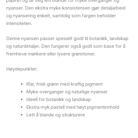
papiret og lar seg lett blande for myke overganger og
nyanser. Den ekstra myke konsistensen gjør detaljarbeid
og nyansering enkelt, samtidig som fargen beholder
intensiteten.
Denne nyansen passer spesielt godt til botanikk, landskap
og naturdetaljer. Den fungerer også godt som base for å
fremheve mørkere eller lysere grønntoner.
Høydepunkter:
Klar, frisk grønn med kraftig pigment
Myke overganger og naturlige nyanser
Ideell for botanikk og landskap
Ekstra myk pastell med høyt pigmentinnhold
Lett å blande og strukturere