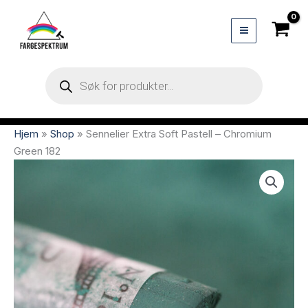
Hopp
rett
til
innholdet
Products
search
Hjem
»
Shop
»
Sennelier Extra Soft Pastell – Chromium
Green 182