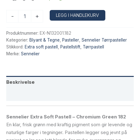
Sennelier
Alternative:
LEGG I HANDLEKURV
-
+
Extra
Soft
Pastell
Produktnummer:
EX-N132001.182
–
Kategorier:
Blyant & Tegne
,
Pasteller
,
Sennelier Tørrpasteller
Chromium
Stikkord:
Extra soft pastell
,
Pastellstift
,
Tørrpastell
Green
Merke:
Sennelier
182
antall
Beskrivelse
Tilleggsinformasjon
Sennelier Extra Soft Pastell – Chromium Green 182
En klar, frisk grønn med kraftig pigment som gir levende og
naturlige farger i tegninger. Pastellen legger seg jevnt på