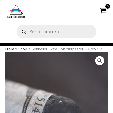
Hopp
rett
til
innholdet
Products
search
Hjem
»
Shop
»
Sennelier Extra Soft tørrpastell – Grey 514