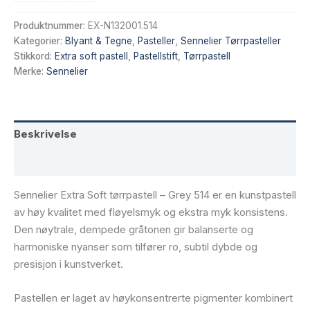
Soft
tørrpastell
Produktnummer:
EX-N132001.514
–
Kategorier:
Blyant & Tegne
,
Pasteller
,
Sennelier Tørrpasteller
Grey
Stikkord:
Extra soft pastell
,
Pastellstift
,
Tørrpastell
514
Merke:
Sennelier
antall
Beskrivelse
Tilleggsinformasjon
Sennelier Extra Soft tørrpastell – Grey 514 er en kunstpastell
av høy kvalitet med fløyelsmyk og ekstra myk konsistens.
Den nøytrale, dempede gråtonen gir balanserte og
harmoniske nyanser som tilfører ro, subtil dybde og
presisjon i kunstverket.
Pastellen er laget av høykonsentrerte pigmenter kombinert