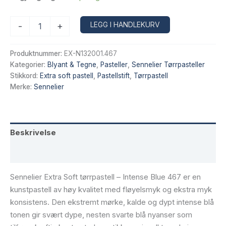
Sennelier
Alternative:
LEGG I HANDLEKURV
-
+
Extra
Soft
tørrpastell
Produktnummer:
EX-N132001.467
–
Kategorier:
Blyant & Tegne
,
Pasteller
,
Sennelier Tørrpasteller
Intense
Stikkord:
Extra soft pastell
,
Pastellstift
,
Tørrpastell
Blue
Merke:
Sennelier
467
antall
Beskrivelse
Tilleggsinformasjon
Sennelier Extra Soft tørrpastell – Intense Blue 467 er en
kunstpastell av høy kvalitet med fløyelsmyk og ekstra myk
konsistens. Den ekstremt mørke, kalde og dypt intense blå
tonen gir svært dype, nesten svarte blå nyanser som