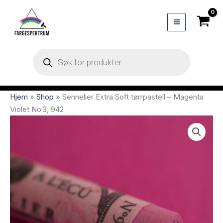
Hopp
rett
til
innholdet
Products
search
Hjem
»
Shop
»
Sennelier Extra Soft tørrpastell – Magenta
Violet No 3, 942