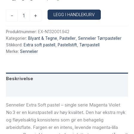
Sennelier
Alternative:
LEGG I HANDLEKURV
-
+
Extra
Soft
tørrpastell
Produktnummer:
EX-N132001.942
–
Kategorier:
Blyant & Tegne
,
Pasteller
,
Sennelier Tørrpasteller
Magenta
Stikkord:
Extra soft pastell
,
Pastellstift
,
Tørrpastell
Violet
Merke:
Sennelier
No 3,
942
antall
Beskrivelse
Tilleggsinformasjon
Sennelier Extra Soft pastel – single serie Magenta Violet
No 3 er en kunstpastell av høy kvalitet. Den har ekstra myk
og fløyelsaktig konsistens som gir en behagelig
arbeidsflate. Fargen er en intens, levende magenta‑lilla