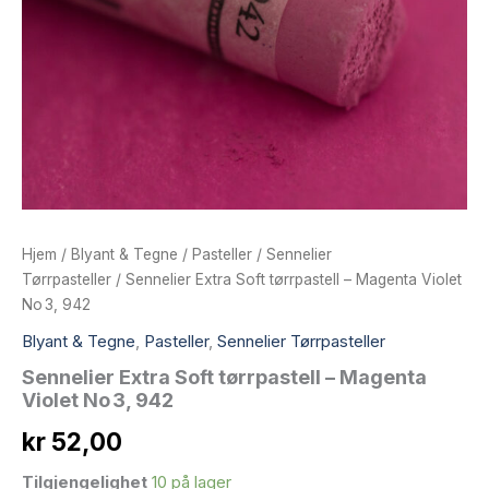
Hjem
/
Blyant & Tegne
/
Pasteller
/
Sennelier
Tørrpasteller
/ Sennelier Extra Soft tørrpastell – Magenta Violet
No 3, 942
Blyant & Tegne
,
Pasteller
,
Sennelier Tørrpasteller
Sennelier Extra Soft tørrpastell – Magenta
Violet No 3, 942
kr
52,00
Tilgjengelighet
10 på lager