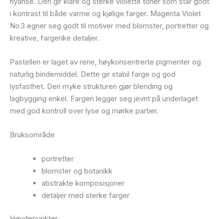
nyanse. Den gir klare og sterke violette toner som står godt
i kontrast til både varme og kjølige farger. Magenta Violet
No 3 egner seg godt til motiver med blomster, portretter og
kreative, fargerike detaljer.
Pastellen er laget av rene, høykonsentrerte pigmenter og
naturlig bindemiddel. Dette gir stabil farge og god
lysfasthet. Den myke strukturen gjør blending og
lagbygging enkel. Fargen legger seg jevnt på underlaget
med god kontroll over lyse og mørke partier.
Bruksområde
portretter
blomster og botanikk
abstrakte komposisjoner
detaljer med sterke farger
Høydepunkter