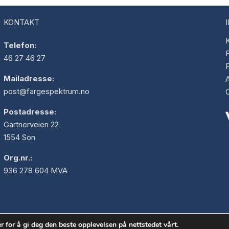
KONTAKT
K
Telefon:
F
46 27 46 27
Mailadresse:
post@fargespektrum.no
Postadresse:
Gartnerveien 22
1554 Son
Org.nr.:
936 278 604 MVA
r for å gi deg den beste opplevelsen på nettstedet vårt.
Opphavsrett © 2026 Fargespektrum AS