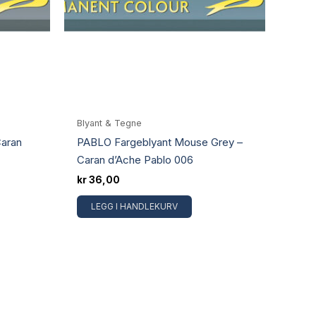
Blyant & Tegne
Caran
PABLO Fargeblyant Mouse Grey –
Caran d’Ache Pablo 006
kr
36,00
LEGG I HANDLEKURV