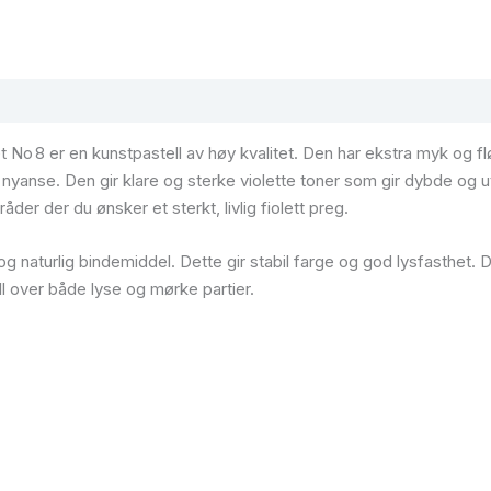
et No 8 er en kunstpastell av høy kvalitet. Den har ekstra myk og 
a nyanse. Den gir klare og sterke violette toner som gir dybde og 
der der du ønsker et sterkt, livlig fiolett preg.
g naturlig bindemiddel. Dette gir stabil farge og god lysfasthet.
l over både lyse og mørke partier.