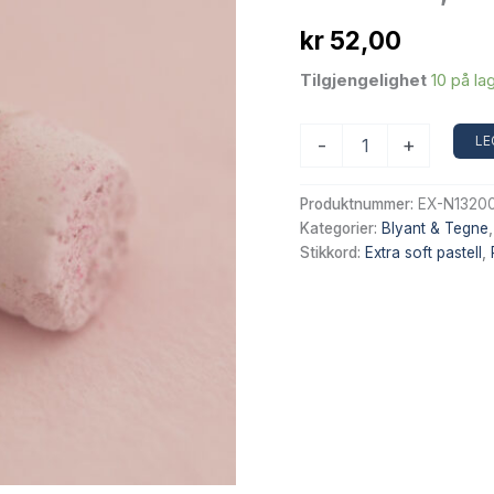
kr
52,00
Tilgjengelighet
10 på la
Sennelier
LE
-
+
Extra
Soft
tørrpastell
Produktnummer:
EX-N13200
–
Kategorier:
Blyant & Tegne
Magenta
Stikkord:
Extra soft pastell
,
Violet
No 8,
947
antall