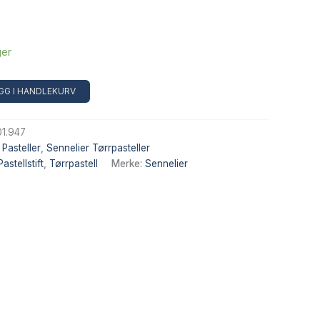
ger
Alternative:
GG I HANDLEKURV
1.947
,
Pasteller
,
Sennelier Tørrpasteller
Pastellstift
,
Tørrpastell
Merke:
Sennelier