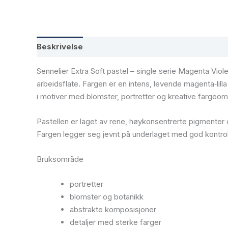
Beskrivelse
Tilleggsinformasjon
Sennelier Extra Soft pastel – single serie Magenta Viol
arbeidsflate. Fargen er en intens, levende magenta‑lill
i motiver med blomster, portretter og kreative fargeområ
Pastellen er laget av rene, høykonsentrerte pigmenter o
Fargen legger seg jevnt på underlaget med god kontrol
Bruksområde
portretter
blomster og botanikk
abstrakte komposisjoner
detaljer med sterke farger