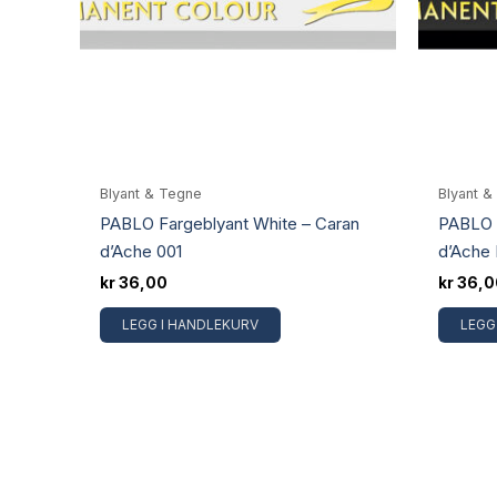
Blyant & Tegne
Blyant &
PABLO Fargeblyant White – Caran
PABLO F
d’Ache 001
d’Ache 
kr
36,00
kr
36,0
LEGG I HANDLEKURV
LEGG