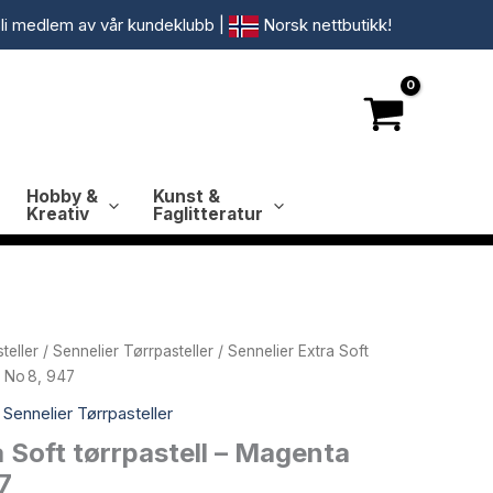
li medlem av vår kundeklubb
|
Norsk nettbutikk!
Hobby &
Kunst &
Kreativ
Faglitteratur
teller
/
Sennelier Tørrpasteller
/ Sennelier Extra Soft
t No 8, 947
,
Sennelier Tørrpasteller
a Soft tørrpastell – Magenta
7