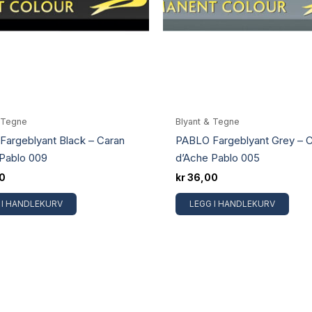
 Tegne
Blyant & Tegne
argeblyant Black – Caran
PABLO Fargeblyant Grey – 
Pablo 009
d’Ache Pablo 005
0
kr
36,00
 I HANDLEKURV
LEGG I HANDLEKURV