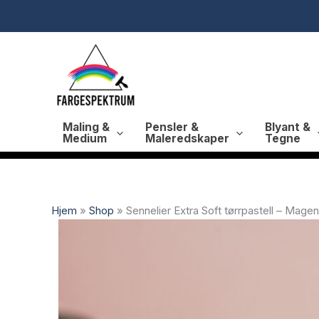
Hopp
rett
til
innholdet
Maling &
Pensler &
Blyant &
Medium
Maleredskaper
Tegne
Hjem
»
Shop
»
Sennelier Extra Soft tørrpastell – Magen