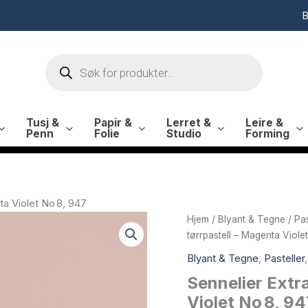
B
Products
search
Tusj &
Papir &
Lerret &
Leire &
Penn
Folie
Studio
Forming
ta Violet No 8, 947
Hjem
/
Blyant & Tegne
/
Pas
tørrpastell – Magenta Viole
Blyant & Tegne
,
Pasteller
Sennelier Extr
Violet No 8, 94