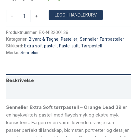
Sennelier
Alternative:
LEGG I HANDLEKURV
-
+
Extra
Soft
tørrpastell
Produktnummer:
EX-N132001.39
–
Kategorier:
Blyant & Tegne
,
Pasteller
,
Sennelier Tørrpasteller
Orange
Stikkord:
Extra soft pastell
,
Pastellstift
,
Tørrpastell
Lead
Merke:
Sennelier
39
antall
Beskrivelse
Tilleggsinformasjon
Sennelier Extra Soft tørrpastell – Orange Lead 39
er
en høykvalitets pastell med fløyelsmyk og ekstra myk
konsistens. Fargen er en varm, levende oransje som
passer perfekt til landskap, blomster, portretter og detaljer