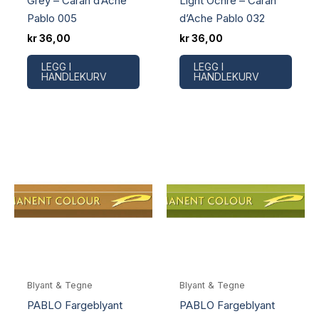
Grey – Caran d’Ache
Light Ochre – Caran
Pablo 005
d’Ache Pablo 032
kr
36,00
kr
36,00
LEGG I
LEGG I
HANDLEKURV
HANDLEKURV
Blyant & Tegne
Blyant & Tegne
PABLO Fargeblyant
PABLO Fargeblyant