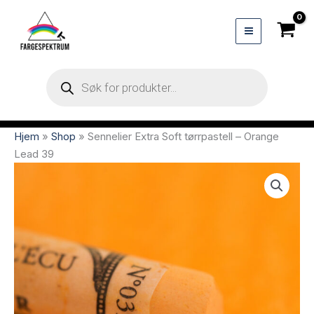
Hopp
rett
til
innholdet
Products
search
Hjem
»
Shop
»
Sennelier Extra Soft tørrpastell – Orange
Lead 39