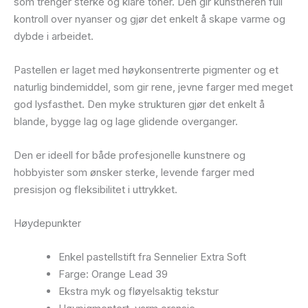
som trenger sterke og klare toner. Den gir kunstneren full
kontroll over nyanser og gjør det enkelt å skape varme og
dybde i arbeidet.
Pastellen er laget med høykonsentrerte pigmenter og et
naturlig bindemiddel, som gir rene, jevne farger med meget
god lysfasthet. Den myke strukturen gjør det enkelt å
blande, bygge lag og lage glidende overganger.
Den er ideell for både profesjonelle kunstnere og
hobbyister som ønsker sterke, levende farger med
presisjon og fleksibilitet i uttrykket.
Høydepunkter
Enkel pastellstift fra Sennelier Extra Soft
Farge: Orange Lead 39
Ekstra myk og fløyelsaktig tekstur