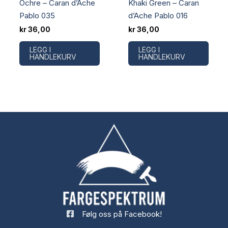
Ochre – Caran d’Ache
Khaki Green – Caran
Pablo 035
d’Ache Pablo 016
kr
36,00
kr
36,00
LEGG I
LEGG I
HANDLEKURV
HANDLEKURV
Følg oss på Facebook!