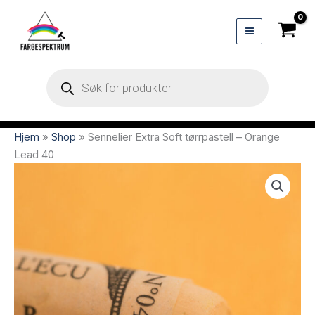
Hopp
rett
til
innholdet
Products
search
Hjem
»
Shop
»
Sennelier Extra Soft tørrpastell – Orange
Lead 40