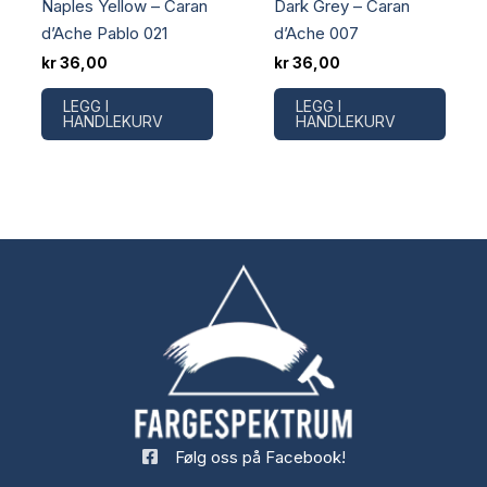
Naples Yellow – Caran
Dark Grey – Caran
d’Ache Pablo 021
d’Ache 007
kr
36,00
kr
36,00
LEGG I
LEGG I
HANDLEKURV
HANDLEKURV
Følg oss på Facebook!