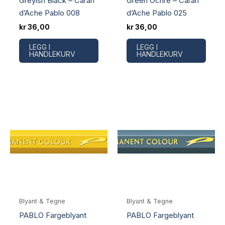
Greyish Black – Caran
Green Ochre – Caran
d’Ache Pablo 008
d’Ache Pablo 025
kr
36,00
kr
36,00
LEGG I
LEGG I
HANDLEKURV
HANDLEKURV
Blyant & Tegne
Blyant & Tegne
PABLO Fargeblyant
PABLO Fargeblyant