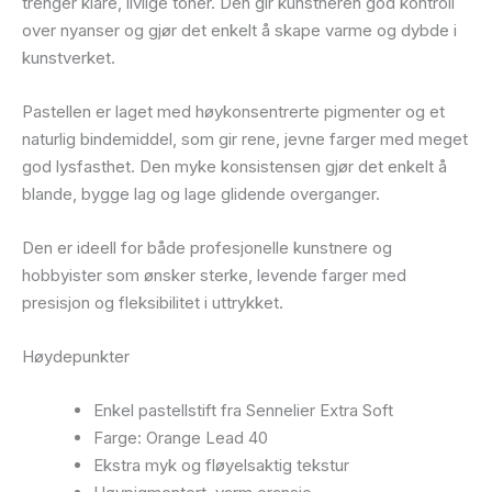
trenger klare, livlige toner. Den gir kunstneren god kontroll
over nyanser og gjør det enkelt å skape varme og dybde i
kunstverket.
Pastellen er laget med høykonsentrerte pigmenter og et
naturlig bindemiddel, som gir rene, jevne farger med meget
god lysfasthet. Den myke konsistensen gjør det enkelt å
blande, bygge lag og lage glidende overganger.
Den er ideell for både profesjonelle kunstnere og
hobbyister som ønsker sterke, levende farger med
presisjon og fleksibilitet i uttrykket.
Høydepunkter
Enkel pastellstift fra Sennelier Extra Soft
Farge: Orange Lead 40
Ekstra myk og fløyelsaktig tekstur