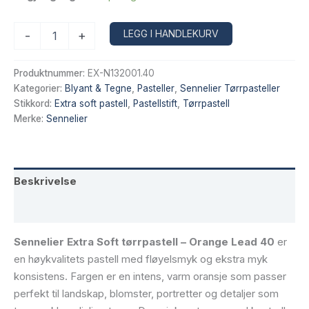
Sennelier
Alternative:
LEGG I HANDLEKURV
-
+
Extra
Soft
tørrpastell
Produktnummer:
EX-N132001.40
–
Kategorier:
Blyant & Tegne
,
Pasteller
,
Sennelier Tørrpasteller
Orange
Stikkord:
Extra soft pastell
,
Pastellstift
,
Tørrpastell
Lead
Merke:
Sennelier
40
antall
Beskrivelse
Tilleggsinformasjon
Sennelier Extra Soft tørrpastell – Orange Lead 40
er
en høykvalitets pastell med fløyelsmyk og ekstra myk
konsistens. Fargen er en intens, varm oransje som passer
perfekt til landskap, blomster, portretter og detaljer som