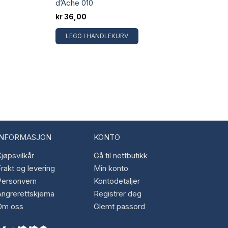
d’Ache 010
kr
36,00
LEGG I HANDLEKURV
INFORMASJON
KONTO
jøpsvilkår
Gå til nettbutikk
rakt og levering
Min konto
Personvern
Kontodetaljer
Angrerettskjema
Registrer deg
Om oss
Glemt passord