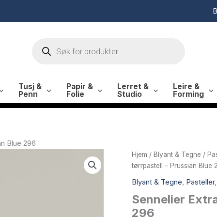
B
Products
search
Tusj &
Papir &
Lerret &
Leire &
Penn
Folie
Studio
Forming
ian Blue 296
Hjem
/
Blyant & Tegne
/
Pas
tørrpastell – Prussian Blue
Blyant & Tegne
,
Pasteller
Sennelier Extra
296