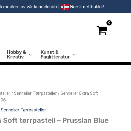
li medlem av vår kundeklubb
|
Norsk nettbutikk!
Hobby &
Kunst &
Kreativ
Faglitteratur
teller
/
Sennelier Tørrpasteller
/ Sennelier Extra Soft
 296
,
Sennelier Tørrpasteller
 Soft tørrpastell – Prussian Blue