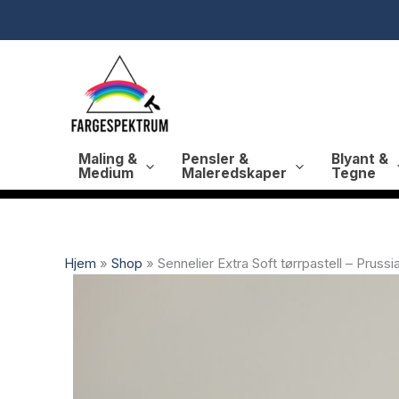
Hopp
rett
til
innholdet
Maling &
Pensler &
Blyant &
Medium
Maleredskaper
Tegne
Hjem
»
Shop
»
Sennelier Extra Soft tørrpastell – Pruss