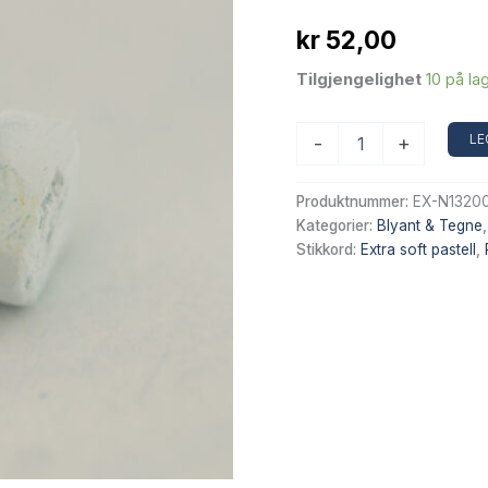
kr
52,00
Tilgjengelighet
10 på la
Sennelier
LE
-
+
Extra
Soft
tørrpastell
Produktnummer:
EX-N13200
–
Kategorier:
Blyant & Tegne
Prussian
Stikkord:
Extra soft pastell
,
Blue
296
antall