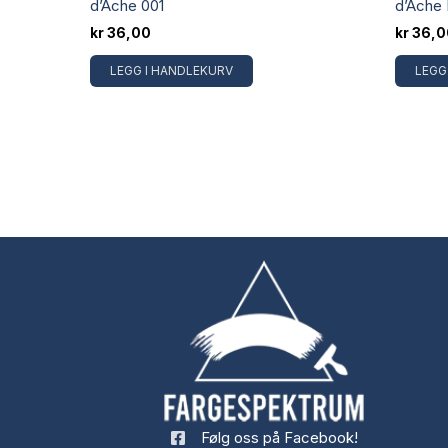
d’Ache 001
d’Ache 
kr
36,00
kr
36,0
LEGG I HANDLEKURV
LEGG
Følg oss på Facebook!