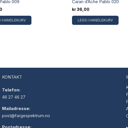
Pablo 009
Caran d’Ache Pablo 020
0
kr
36,00
 I HANDLEKURV
LEGG I HANDLEKURV
KONTAKT
K
Telefon:
F
46 27 46 27
Mailadresse:
post@fargespektrum.no
Postadresse: