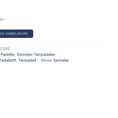
ger
Alternative:
GG I HANDLEKURV
1.296
,
Pasteller
,
Sennelier Tørrpasteller
Pastellstift
,
Tørrpastell
Merke:
Sennelier