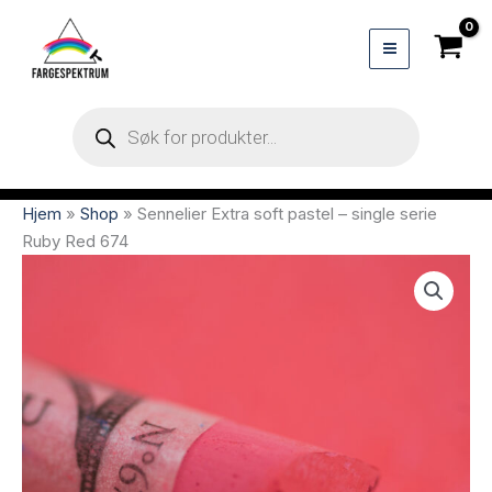
Hopp
rett
til
innholdet
Products
search
Hjem
»
Shop
»
Sennelier Extra soft pastel – single serie
Ruby Red 674