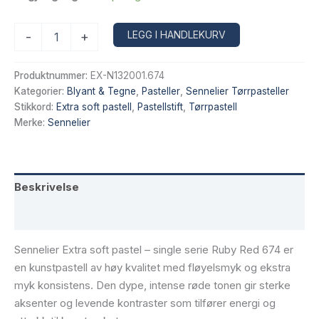
Sennelier
Alternative:
LEGG I HANDLEKURV
-
+
Extra
soft
pastel
Produktnummer:
EX-N132001.674
–
Kategorier:
Blyant & Tegne
,
Pasteller
,
Sennelier Tørrpasteller
single
Stikkord:
Extra soft pastell
,
Pastellstift
,
Tørrpastell
serie
Merke:
Sennelier
Ruby
Red
674
antall
Beskrivelse
Tilleggsinformasjon
Sennelier Extra soft pastel – single serie Ruby Red 674 er
en kunstpastell av høy kvalitet med fløyelsmyk og ekstra
myk konsistens. Den dype, intense røde tonen gir sterke
aksenter og levende kontraster som tilfører energi og