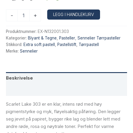
Sennelier
Alternative:
LEGG I HANDLEKURV
-
+
Extra
Soft
tørrpastell
Produktnummer:
EX-N132001.303
–
Kategorier:
Blyant & Tegne
,
Pasteller
,
Sennelier Tørrpasteller
Scarlet
Stikkord:
Extra soft pastell
,
Pastellstift
,
Tørrpastell
Lake
Merke:
Sennelier
303
antall
Beskrivelse
Tilleggsinformasjon
Scarlet Lake 303 er en klar, intens rød med høy
pigmentstyrke og myk, fløyelsaktig påføring. Den legger
seg jevnt på papiret, bygger rike lag og blender lett med
andre røde, rosa og nøytrale toner. Perfekt for varme