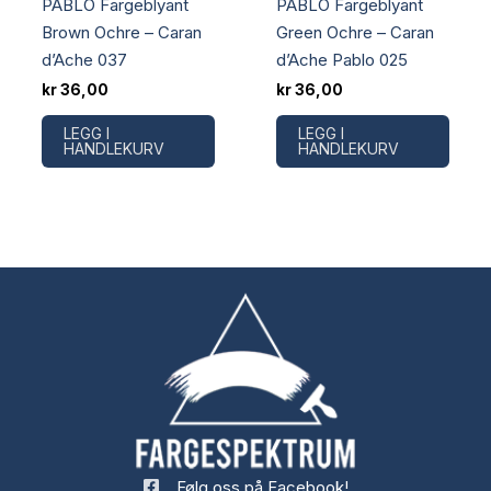
PABLO Fargeblyant
PABLO Fargeblyant
Brown Ochre – Caran
Green Ochre – Caran
d’Ache 037
d’Ache Pablo 025
kr
36,00
kr
36,00
LEGG I
LEGG I
HANDLEKURV
HANDLEKURV
Følg oss på Facebook!