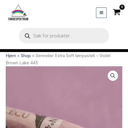
Hopp
rett
til
innholdet
Products
search
Hjem
»
Shop
»
Sennelier Extra Soft tørrpastell – Violet
Brown Lake 445