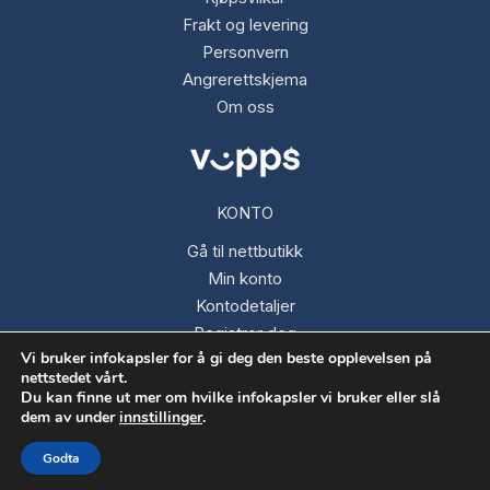
Frakt og levering
Personvern
Angrerettskjema
Om oss
KONTO
Gå til nettbutikk
Min konto
Kontodetaljer
Registrer deg
Vi bruker infokapsler for å gi deg den beste opplevelsen på
Glemt passord
nettstedet vårt.
Du kan finne ut mer om hvilke infokapsler vi bruker eller slå
dem av under
innstillinger
.
Opphavsrett © 2026 Fargespektrum AS
Godta