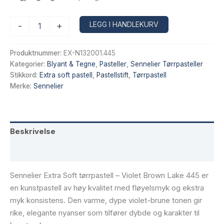
Sennelier
Alternative:
LEGG I HANDLEKURV
-
+
Extra
Soft
tørrpastell
Produktnummer:
EX-N132001.445
–
Kategorier:
Blyant & Tegne
,
Pasteller
,
Sennelier Tørrpasteller
Violet
Stikkord:
Extra soft pastell
,
Pastellstift
,
Tørrpastell
Brown
Merke:
Sennelier
Lake
445
antall
Beskrivelse
Tilleggsinformasjon
Sennelier Extra Soft tørrpastell – Violet Brown Lake 445 er
en kunstpastell av høy kvalitet med fløyelsmyk og ekstra
myk konsistens. Den varme, dype violet-brune tonen gir
rike, elegante nyanser som tilfører dybde og karakter til