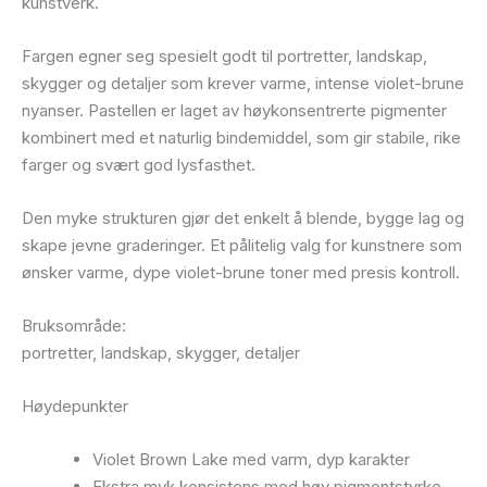
kunstverk.
Fargen egner seg spesielt godt til portretter, landskap,
skygger og detaljer som krever varme, intense violet-brune
nyanser. Pastellen er laget av høykonsentrerte pigmenter
kombinert med et naturlig bindemiddel, som gir stabile, rike
farger og svært god lysfasthet.
Den myke strukturen gjør det enkelt å blende, bygge lag og
skape jevne graderinger. Et pålitelig valg for kunstnere som
ønsker varme, dype violet-brune toner med presis kontroll.
Bruksområde:
portretter, landskap, skygger, detaljer
Høydepunkter
Violet Brown Lake med varm, dyp karakter
Ekstra myk konsistens med høy pigmentstyrke