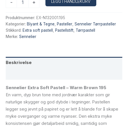
Alternative:
LEGG I HANDLEKURV
-
+
Extra
Soft
Pastell
Produktnummer:
EX-N132001.195
–
Kategorier:
Blyant & Tegne
,
Pasteller
,
Sennelier Tørrpasteller
Warm
Stikkord:
Extra soft pastell
,
Pastellstift
,
Tørrpastell
Brown
Merke:
Sennelier
195
antall
Beskrivelse
Tilleggsinformasjon
Sennelier Extra Soft Pastell – Warm Brown 195
En varm, dyp brun tone med jordnær karakter som gir
naturlige skygger og god dybde i tegninger. Pastellen
legger seg jevnt på papiret og er lett å blande for å skape
myke overganger og varme nyanser. Den ekstra myke
konsistensen gjør detaljarbeid smidig, samtidig som