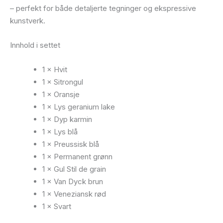
– perfekt for både detaljerte tegninger og ekspressive
kunstverk.
Innhold i settet
1 × Hvit
1 × Sitrongul
1 × Oransje
1 × Lys geranium lake
1 × Dyp karmin
1 × Lys blå
1 × Preussisk blå
1 × Permanent grønn
1 × Gul Stil de grain
1 × Van Dyck brun
1 × Veneziansk rød
1 × Svart