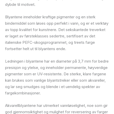
dybde til motivet.
Blyantene inneholder kraftige pigmenter og en sterk
bindemiddel som løses opp perfekt i vann, og er et verktøy
av topp kvalitet for kunstnere. Det sekskantede treverket
er laget av førsteklasses sedertre, sertifisert av det
italienske PEFC-skogsprogrammet, og treets farge
fortsetter helt ut til blyantens ende.
Ledningen i blyantene har en diameter på 3,7 mm for bedre
presisjon og ytelse, og inneholder permanente, høyverdige
pigmenter som er UV-resistente. De sterke, klare fargene
kan brukes som vanlige blyantstreker eller som akvareller,
og lar seg smudges og blende i et uendelig spekter av
fargekombinasjoner.
Akvarellblyantene har utmerket vannløselighet, noe som gir
god gjennomsiktighet og mulighet for reversering av farger