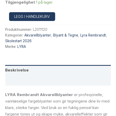
pris
pris
Tilgjengelighet
1 på lager
var:
er:
Lyra
Alternative:
LEGG I HANDLEKURV
Rembrandt
kr 239,20.
kr 203,32.
Akvarellblyanter
Produktnummer:
L2011120
i
metallboks,
Kategorier:
Akvarellblyanter
,
Blyant & Tegne
,
Lyra Rembrandt
,
12
Skolestart 2026
stk
Merke:
LYRA
antall
Beskrivelse
Tilleggsinformasjon
LYRA Rembrandt Akvarellblyanter
er profesjonelle,
vannløselige fargeblyanter som gir tegningene dine liv med
klare, sterke farger. Ved bruk av en fuktig pensel kan
fargene tones ut og skape myke, akvarelleffekter som gir