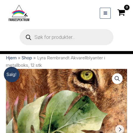
Hopp
rett
til
innholdet
Products
search
Hjem
»
Shop
»
Lyra Rembrandt Akvarellblyanter i
metallboks, 12 stk
Salg!