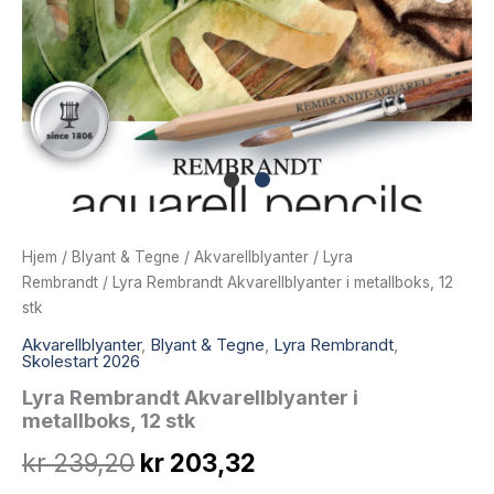
Hjem
/
Blyant & Tegne
/
Akvarellblyanter
/
Lyra
Rembrandt
/ Lyra Rembrandt Akvarellblyanter i metallboks, 12
stk
Akvarellblyanter
,
Blyant & Tegne
,
Lyra Rembrandt
,
Skolestart 2026
Lyra Rembrandt Akvarellblyanter i
metallboks, 12 stk
Opprinnelig
Nåværende
kr
239,20
kr
203,32