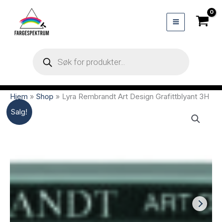
Hopp
rett
til
innholdet
Products
search
Hjem
»
Shop
»
Lyra Rembrandt Art Design Grafittblyant 3H
Salg!