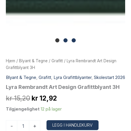
Hjem
/
Blyant & Tegne
/
Grafitt
/ Lyra Rembrandt Art Design
Grafittblyant 3H
Blyant & Tegne
,
Grafitt
,
Lyra Grafittblyanter
,
Skolestart 2026
Lyra Rembrandt Art Design Grafittblyant 3H
Opprinnelig
Nåværende
kr
15,20
kr
12,92
pris
pris
Tilgjengelighet
12 på lager
var:
er:
Lyra
Alternative:
LEGG I HANDLEKURV
-
+
Rembrandt