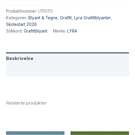
kr 15,20.
kr 12,92.
Art
Design
Produktnummer:
L1110113
Grafittblyant
Kategorier:
Blyant & Tegne
,
Grafitt
,
Lyra Grafittblyanter
,
3H
Skolestart 2026
antall
Stikkord:
Grafittblyant
Merke:
LYRA
Beskrivelse
Tilleggsinformasjon
Relaterte produkter