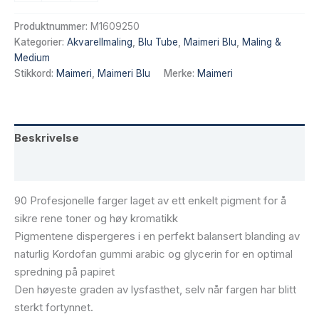
Mars
Red
Produktnummer:
M1609250
12
Kategorier:
Akvarellmaling
,
Blu Tube
,
Maimeri Blu
,
Maling &
ml
Medium
antall
Stikkord:
Maimeri
,
Maimeri Blu
Merke:
Maimeri
Beskrivelse
Tilleggsinformasjon
90 Profesjonelle farger laget av ett enkelt pigment for å
sikre rene toner og høy kromatikk
Pigmentene dispergeres i en perfekt balansert blanding av
naturlig Kordofan gummi arabic og glycerin for en optimal
spredning på papiret
Den høyeste graden av lysfasthet, selv når fargen har blitt
sterkt fortynnet.