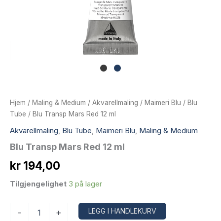
Hjem
/
Maling & Medium
/
Akvarellmaling
/
Maimeri Blu
/
Blu
Tube
/ Blu Transp Mars Red 12 ml
Akvarellmaling
,
Blu Tube
,
Maimeri Blu
,
Maling & Medium
Blu Transp Mars Red 12 ml
kr
194,00
Tilgjengelighet
3 på lager
Blu
Alternative:
LEGG I HANDLEKURV
-
+
Transp