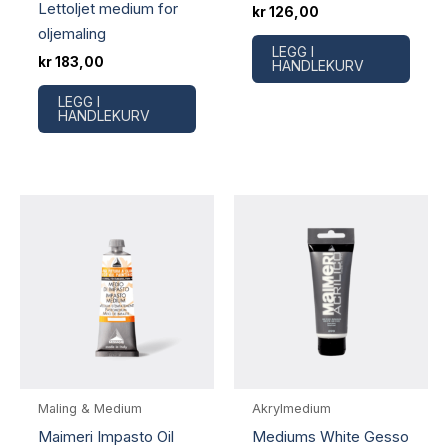
Lettoljet medium for
kr
126,00
oljemaling
LEGG I
kr
183,00
HANDLEKURV
LEGG I
HANDLEKURV
Maling & Medium
Akrylmedium
Maimeri Impasto Oil
Mediums White Gesso