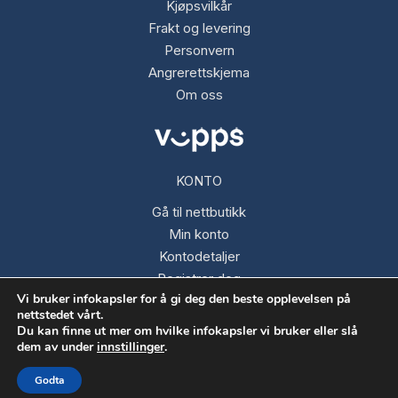
Kjøpsvilkår
Frakt og levering
Personvern
Angrerettskjema
Om oss
KONTO
Gå til nettbutikk
Min konto
Kontodetaljer
Registrer deg
Vi bruker infokapsler for å gi deg den beste opplevelsen på
Glemt passord
nettstedet vårt.
Du kan finne ut mer om hvilke infokapsler vi bruker eller slå
dem av under
innstillinger
.
Opphavsrett © 2026 Fargespektrum AS
Godta