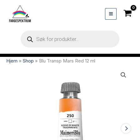
Hopp
rett
til
innholdet
Products
search
Hjem
»
Shop
»
Blu Transp Mars Red 12 ml