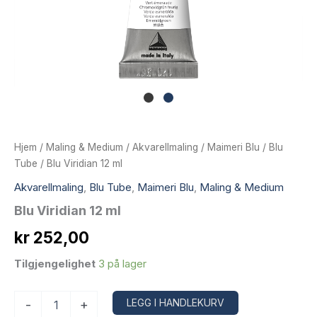
Hjem
/
Maling & Medium
/
Akvarellmaling
/
Maimeri Blu
/
Blu
Tube
/ Blu Viridian 12 ml
Akvarellmaling
,
Blu Tube
,
Maimeri Blu
,
Maling & Medium
Blu Viridian 12 ml
kr
252,00
Tilgjengelighet
3 på lager
Blu
Alternative:
LEGG I HANDLEKURV
-
+
Viridian