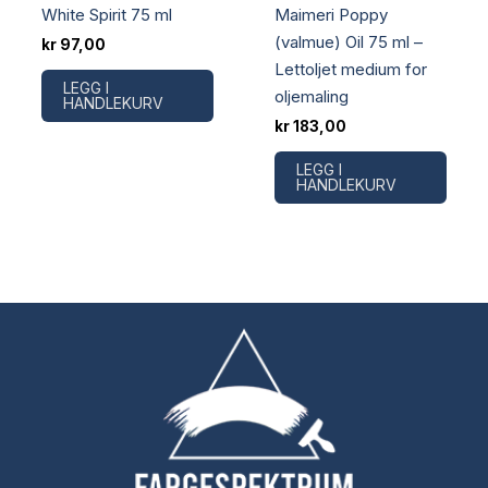
White Spirit 75 ml
Maimeri Poppy
(valmue) Oil 75 ml –
kr
97,00
Lettoljet medium for
LEGG I
oljemaling
HANDLEKURV
kr
183,00
LEGG I
HANDLEKURV