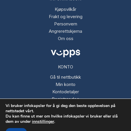
Kjøpsvilkår
Frakt og levering
Personvern
Angrerettskjema
Om oss
KONTO
Gå til nettbutikk
Min konto
Kontodetaljer
Registrer deg
Vi bruker infokapsler for å gi deg den beste opplevelsen på
Glemt passord
nettstedet vårt.
Du kan finne ut mer om hvilke infokapsler vi bruker eller slå
dem av under
innstillinger
.
Opphavsrett © 2026 Fargespektrum AS