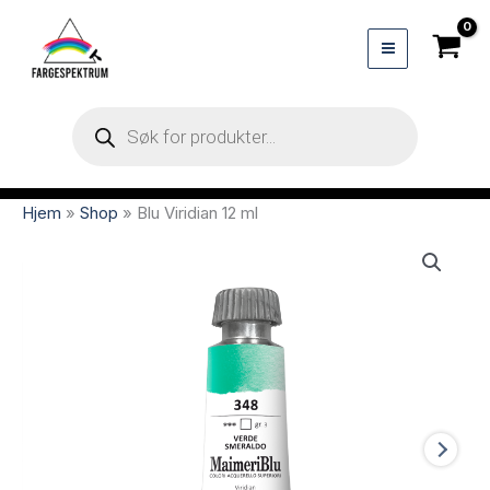
Hopp
rett
til
innholdet
Products
search
Hjem
»
Shop
»
Blu Viridian 12 ml