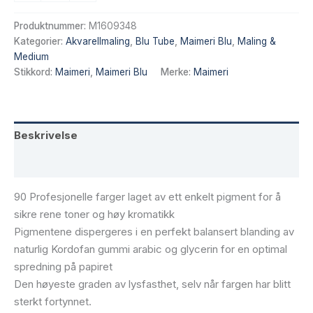
12
ml
Produktnummer:
M1609348
antall
Kategorier:
Akvarellmaling
,
Blu Tube
,
Maimeri Blu
,
Maling &
Medium
Stikkord:
Maimeri
,
Maimeri Blu
Merke:
Maimeri
Beskrivelse
Tilleggsinformasjon
90 Profesjonelle farger laget av ett enkelt pigment for å
sikre rene toner og høy kromatikk
Pigmentene dispergeres i en perfekt balansert blanding av
naturlig Kordofan gummi arabic og glycerin for en optimal
spredning på papiret
Den høyeste graden av lysfasthet, selv når fargen har blitt
sterkt fortynnet.