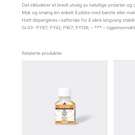
Det inkluderer et bredt utvalg av naturlige jordarter 
Myk og smørig lim enkelt å jobbe med børste eller mali
Hvitt dispergeres i saflorolje for å sikre langvarig stabi
Gr.03 -PY97; PY42; PW7; PY139; – *** – Ugjennomsikt
Relaterte produkter