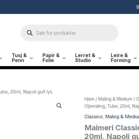
B
Products
search
Tusj &
Papir &
Lerret &
Leire &
Penn
Folie
Studio
Forming
ube, 20ml, Napoli gult lys
Hjem
/
Maling & Medium
/
O
Oljemaling, Tube, 20ml, Napo
Classico
,
Maling & Medi
Maimeri Classic
20ml, Napoli gu