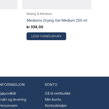
Maling & Medium
Mediums Drying Gel Medium 250 ml
kr
338,00
LEGG I HANDLEKURV
INFORMASJON
KONTO
jøpsvilkår
Gå til nettbutikk
rakt og levering
Min konto
Personvern
Kontodetaljer