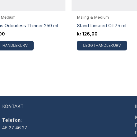
& Medium
Maling & Medium
s Odourless Thinner 250 ml
Stand Linseed Oil 75 ml
00
kr
126,00
 I HANDLEKURV
LEGG I HANDLEKURV
KONTAKT
K
Telefon:
F
46 27 46 27