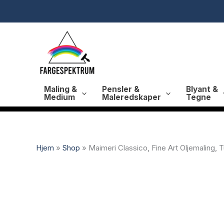
Hopp
rett
til
innholdet
Maling &
Pensler &
Blyant &
Medium
Maleredskaper
Tegne
Hjem
»
Shop
»
Maimeri Classico, Fine Art Oljemaling, T