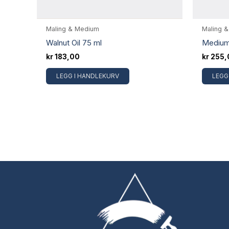
Maling & Medium
Maling 
Walnut Oil 75 ml
Medium
kr
183,00
kr
255,
LEGG I HANDLEKURV
LEGG