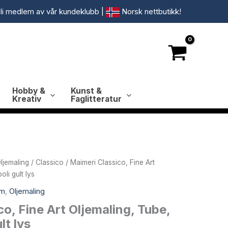
li medlem av vår kundeklubb
|
Norsk nettbutikk!
Hobby &
Kunst &
Kreativ
Faglitteratur
ljemaling
/
Classico
/ Maimeri Classico, Fine Art
li gult lys
um
,
Oljemaling
o, Fine Art Oljemaling, Tube,
lt lys