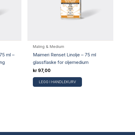
Maling & Medium
75 ml –
Maimeri Renset Linolje – 75 ml
ing
glassflaske for oljemedium
kr
97,00
LEGG I HANDLEKURV