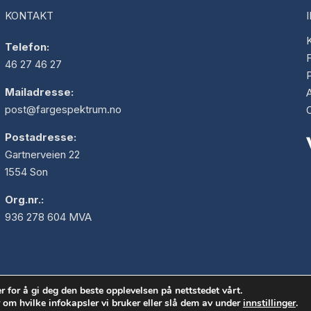
KONTAKT
K
Telefon:
F
46 27 46 27
Mailadresse:
post@fargespektrum.no
Postadresse:
Gartnerveien 22
1554 Son
Org.nr.:
936 278 604 MVA
r for å gi deg den beste opplevelsen på nettstedet vårt.
Opphavsrett © 2026 Fargespektrum AS
 om hvilke infokapsler vi bruker eller slå dem av under
innstillinger
.