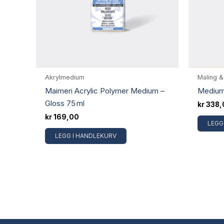
Akrylmedium
Maling 
Maimeri Acrylic Polymer Medium –
Medium
Gloss 75 ml
kr
338,
kr
169,00
LEGG
LEGG I HANDLEKURV