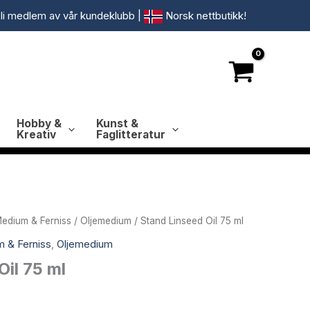
li medlem av vår kundeklubb
|
Norsk nettbutikk!
Hobby &
Kunst &
Kreativ
Faglitteratur
edium & Ferniss
/
Oljemedium
/ Stand Linseed Oil 75 ml
 & Ferniss
,
Oljemedium
Oil 75 ml