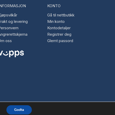
INFORMASJON
KONTO
jøpsvilkår
Gå til nettbutikk
rakt og levering
Min konto
Personvern
Kontodetaljer
Angrerettskjema
Registrer deg
Om oss
Glemt passord
Godta