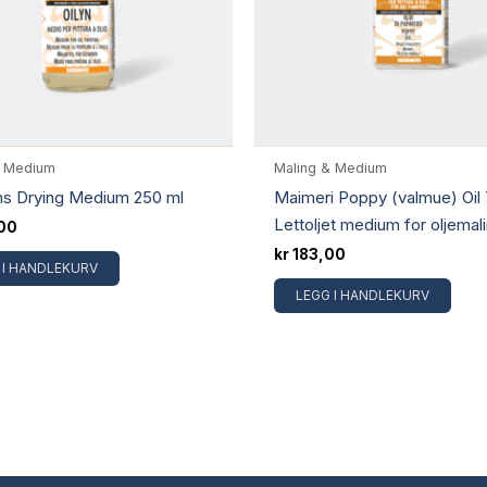
& Medium
Maling & Medium
s Drying Medium 250 ml
Maimeri Poppy (valmue) Oil 
Lettoljet medium for oljemal
00
kr
183,00
 I HANDLEKURV
LEGG I HANDLEKURV