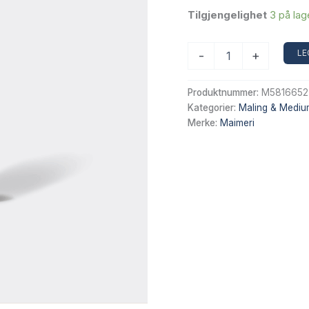
Tilgjengelighet
3 på lag
Stand
LE
-
+
Linseed
Oil
75
Produktnummer:
M5816652
ml
Kategorier:
Maling & Mediu
antall
Merke:
Maimeri