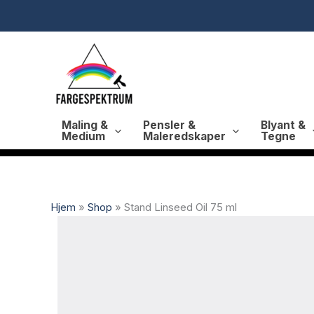
Hopp
rett
til
innholdet
Maling &
Pensler &
Blyant &
Medium
Maleredskaper
Tegne
Hjem
»
Shop
»
Stand Linseed Oil 75 ml