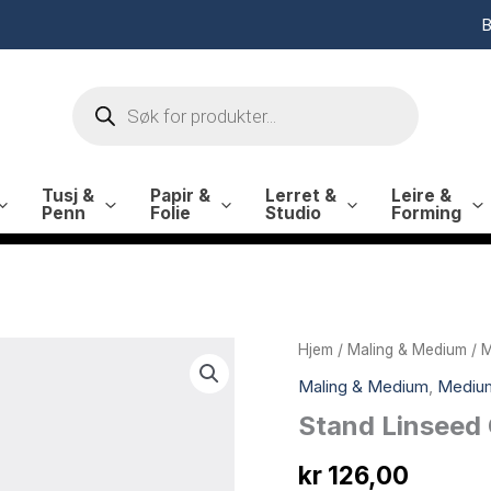
B
Products
search
Tusj &
Papir &
Lerret &
Leire &
Penn
Folie
Studio
Forming
Hjem
/
Maling & Medium
/
M
Maling & Medium
,
Medium
Stand Linseed 
kr
126,00