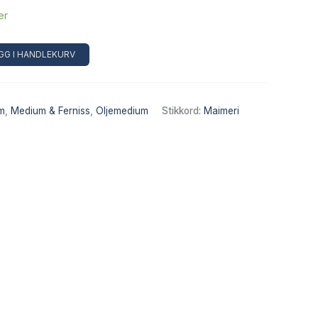
er
Alternative:
GG I HANDLEKURV
m
,
Medium & Ferniss
,
Oljemedium
Stikkord:
Maimeri