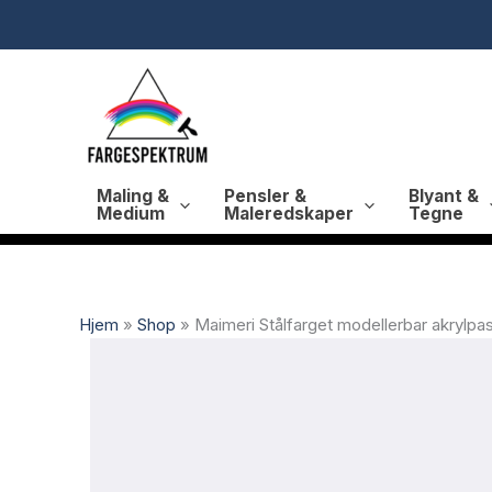
Hopp
rett
til
innholdet
Maling &
Pensler &
Blyant &
Medium
Maleredskaper
Tegne
Hjem
»
Shop
»
Maimeri Stålfarget modellerbar akrylpa