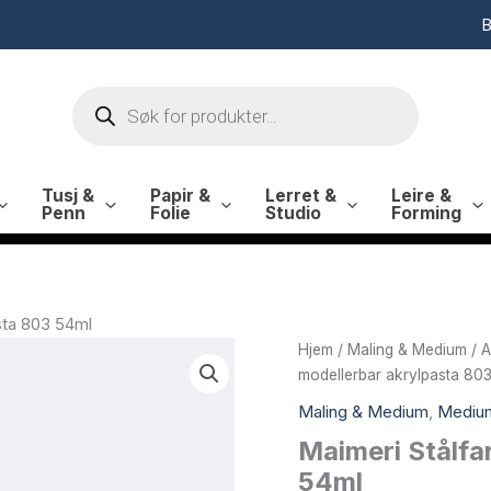
B
Products
search
Tusj &
Papir &
Lerret &
Leire &
Penn
Folie
Studio
Forming
sta 803 54ml
Hjem
/
Maling & Medium
/
A
modellerbar akrylpasta 80
Maling & Medium
,
Medium
Maimeri Stålfa
54ml