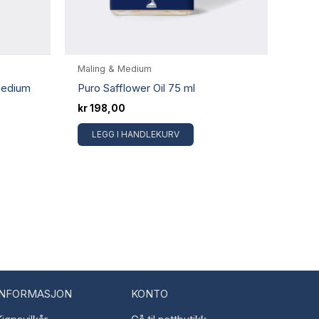
Maling & Medium
Medium
Puro Safflower Oil 75 ml
kr
198,00
LEGG I HANDLEKURV
INFORMASJON
KONTO