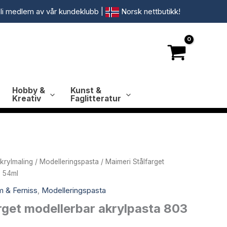
li medlem av vår kundeklubb
|
Norsk nettbutikk!
Hobby &
Kunst &
Kreativ
Faglitteratur
krylmaling
/
Modelleringspasta
/ Maimeri Stålfarget
3 54ml
 & Ferniss
,
Modelleringspasta
rget modellerbar akrylpasta 803