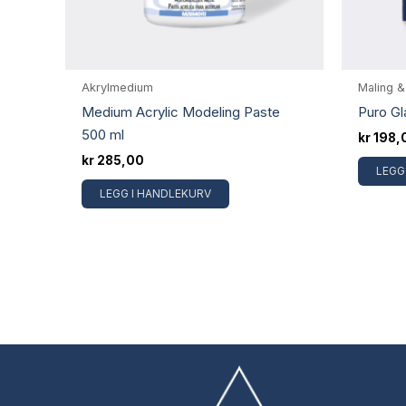
Akrylmedium
Maling 
Medium Acrylic Modeling Paste
Puro Gl
500 ml
kr
198,
kr
285,00
LEGG
LEGG I HANDLEKURV