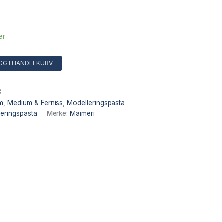
er
Alternative:
GG I HANDLEKURV
3
m
,
Medium & Ferniss
,
Modelleringspasta
eringspasta
Merke:
Maimeri