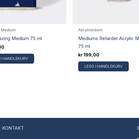
& Medium
Akrylmedium
azing Medium 75 ml
Mediums Retarder Acrylic 
75 ml
00
kr
199,00
 I HANDLEKURV
LEGG I HANDLEKURV
KONTAKT