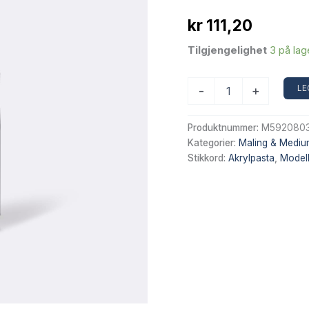
kr
111,20
Tilgjengelighet
3 på lag
Maimeri
LE
-
+
Stålfarget
modellerbar
akrylpasta
Produktnummer:
M592080
803
Kategorier:
Maling & Mediu
54ml
Stikkord:
Akrylpasta
,
Modell
antall