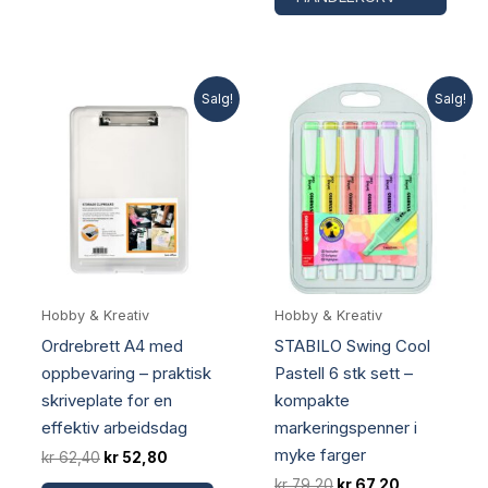
Salg!
Salg!
Hobby & Kreativ
Hobby & Kreativ
Ordrebrett A4 med
STABILO Swing Cool
oppbevaring – praktisk
Pastell 6 stk sett –
skriveplate for en
kompakte
effektiv arbeidsdag
markeringspenner i
myke farger
Opprinnelig
Nåværende
kr
62,40
kr
52,80
pris
pris
Opprinnelig
Nåværend
kr
79,20
kr
67,20