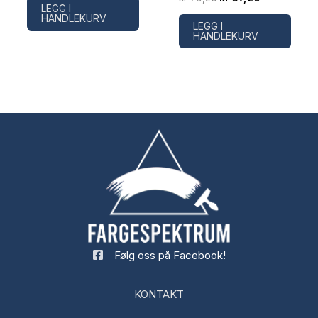
var:
er:
LEGG I
pris
pris
kr 62,40.
kr 52,80.
HANDLEKURV
var:
er:
LEGG I
kr 79,20.
kr 67,20.
HANDLEKURV
Følg oss på Facebook!
KONTAKT