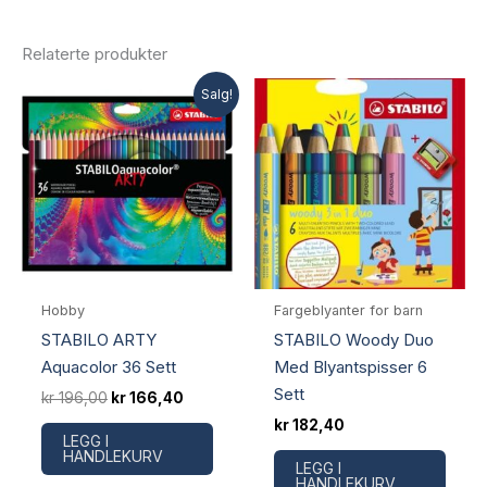
Relaterte produkter
Salg!
Hobby
Fargeblyanter for barn
STABILO ARTY
STABILO Woody Duo
Aquacolor 36 Sett
Med Blyantspisser 6
Sett
Opprinnelig
Nåværende
kr
196,00
kr
166,40
pris
pris
kr
182,40
var:
er:
LEGG I
kr 196,00.
kr 166,40.
HANDLEKURV
LEGG I
HANDLEKURV