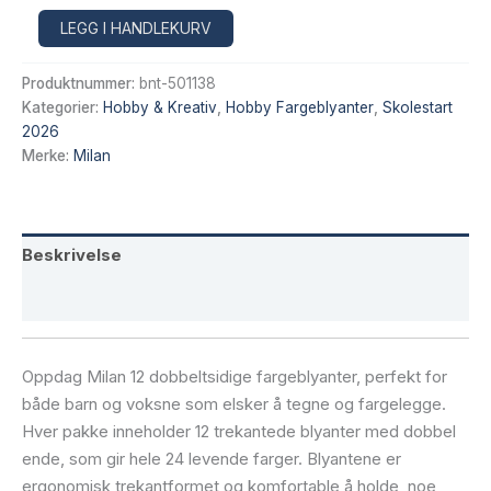
var:
er:
Milan
Alternative:
LEGG I HANDLEKURV
12
kr 95,20.
kr 79,20.
dobbeltsidige
Produktnummer:
bnt-501138
fargeblyanter
–
Kategorier:
Hobby & Kreativ
,
Hobby Fargeblyanter
,
Skolestart
24
2026
farger
Merke:
Milan
i
én
pakke
antall
Beskrivelse
Tilleggsinformasjon
Oppdag Milan 12 dobbeltsidige fargeblyanter, perfekt for
både barn og voksne som elsker å tegne og fargelegge.
Hver pakke inneholder 12 trekantede blyanter med dobbel
ende, som gir hele 24 levende farger. Blyantene er
ergonomisk trekantformet og komfortable å holde, noe