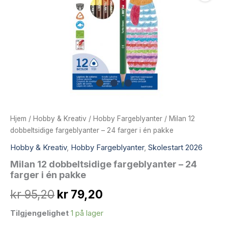
Hjem
/
Hobby & Kreativ
/
Hobby Fargeblyanter
/ Milan 12
dobbeltsidige fargeblyanter – 24 farger i én pakke
Hobby & Kreativ
,
Hobby Fargeblyanter
,
Skolestart 2026
Milan 12 dobbeltsidige fargeblyanter – 24
farger i én pakke
Opprinnelig
Nåværende
kr
95,20
kr
79,20
pris
pris
Tilgjengelighet
1 på lager