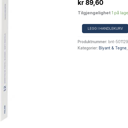
kr
89,60
Tilgjengelighet
1 på lag
MILAN
LEGG I HANDLEKURV
Art
12stk
Produktnummer:
bnt-50112
Pastellkritt
Kategorier:
Blyant & Tegne
Portrett
antall