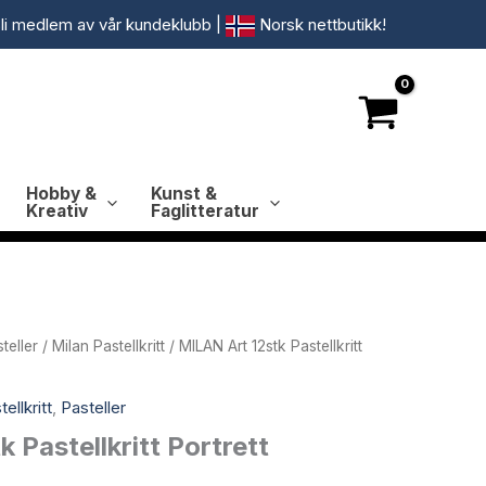
li medlem av vår kundeklubb
|
Norsk nettbutikk!
Hobby &
Kunst &
Kreativ
Faglitteratur
teller
/
Milan Pastellkritt
/ MILAN Art 12stk Pastellkritt
ellkritt
,
Pasteller
 Pastellkritt Portrett