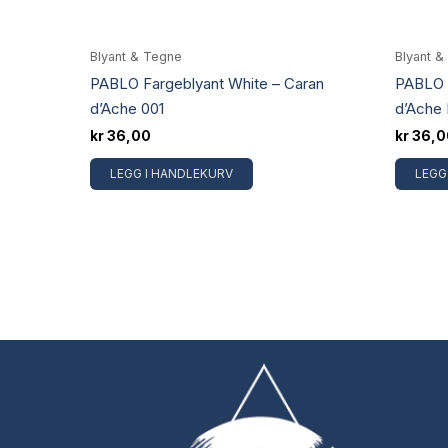
Blyant & Tegne
Blyant &
PABLO Fargeblyant White – Caran
PABLO 
d’Ache 001
d’Ache 
kr
36,00
kr
36,0
LEGG I HANDLEKURV
LEGG