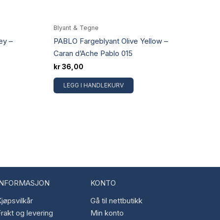
Blyant & Tegne
ey –
PABLO Fargeblyant Olive Yellow –
Caran d’Ache Pablo 015
kr
36,00
LEGG I HANDLEKURV
INFORMASJON
KONTO
jøpsvilkår
Gå til nettbutikk
rakt og levering
Min konto