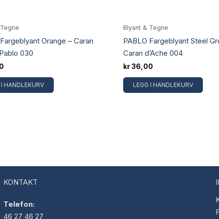
 Tegne
Blyant & Tegne
Fargeblyant Orange – Caran
PABLO Fargeblyant Steel Gr
Pablo 030
Caran d’Ache 004
0
kr
36,00
 I HANDLEKURV
LEGG I HANDLEKURV
KONTAKT
K
Telefon:
F
46 27 46 27