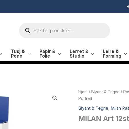
B
Products
search
Tusj &
Papir &
Lerret &
Leire &
Penn
Folie
Studio
Forming
Hjem
/
Blyant & Tegne
/
Pas
Portrett
Blyant & Tegne
,
Milan Past
MILAN Art 12stk