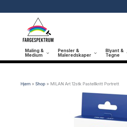
Hopp
rett
til
innholdet
Maling &
Pensler &
Blyant &
Medium
Maleredskaper
Tegne
Hjem
»
Shop
»
MILAN Art 12stk Pastellkritt Portrett