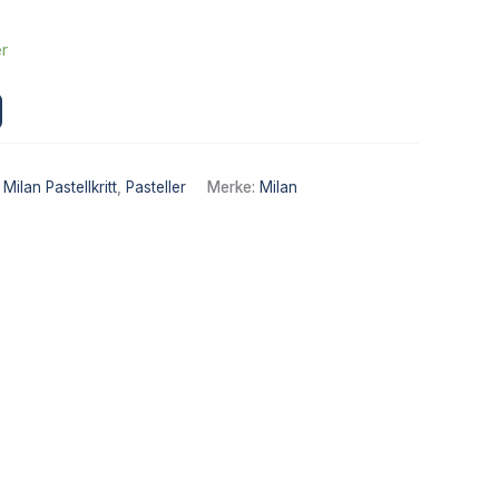
er
Alternative:
9
,
Milan Pastellkritt
,
Pasteller
Merke:
Milan