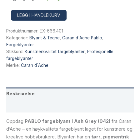
PABLO
Alternative:
LEGG I HANDLEKURV
Fargeblyant
Ash
Produktnummer:
EX-666.401
Grey
–
Kategorier:
Blyant & Tegne
,
Caran d`Ache Pablo
,
Caran
Fargeblyanter
d’Ache
Stikkord:
Kunstnerkvalitet fargeblyanter
,
Profesjonelle
Pablo
fargeblyanter
042
Merke:
Caran d`Ache
antall
Beskrivelse
Tilleggsinformasjon
Oppdag
PABLO fargeblyant i Ash Grey (042)
fra Caran
d’Ache – en høykvalitets fargeblyant laget for kunstnere og
kreative hobbybrukere. Blyanten har en
tørr, pigmentrik