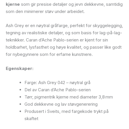
kjerne
som gir presise detaljer og jevn dekkevne, samtidig
som den minimerer støv under arbeidet.
Ash Grey er en nøytral gråfarge, perfekt for skyggelegging,
tegning av realistiske detaljer, og som basis for lag-på-lag-
teknikker. Caran d’Ache Pablo-serien er kjent for sin
holdbarhet, lysfasthet og høye kvalitet, og passer like godt
for nybegynnere som for erfarne kunstnere.
Egenskaper:
Farge: Ash Grey 042 – nøytral grå
Del av Caran d’Ache Pablo-serien
Tørr, pigmentrik kjerne med diameter 3,8 mm
God dekkevne og lav støvgenerering
Produsert i Sveits, med fargekode trykt på
skaftet