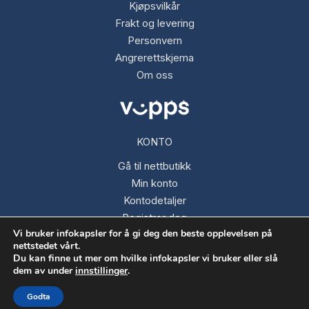
Kjøpsvilkår
Frakt og levering
Personvern
Angrerettskjema
Om oss
KONTO
Gå til nettbutikk
Min konto
Kontodetaljer
Registrer deg
Vi bruker infokapsler for å gi deg den beste opplevelsen på
Glemt passord
nettstedet vårt.
Du kan finne ut mer om hvilke infokapsler vi bruker eller slå
dem av under
innstillinger
.
Opphavsrett © 2026 Fargespektrum AS
Godta