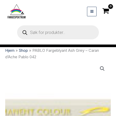
Hopp
rett
til
innholdet
Products
search
Hjem
»
Shop
»
PABLO Fargeblyant Ash Grey – Caran
d’Ache Pablo 042