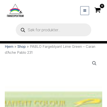
Hopp
rett
til
innholdet
Products
search
Hjem
»
Shop
»
PABLO Fargeblyant Lime Green – Caran
d’Ache Pablo 231