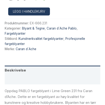
PABLO
Alternative:
LEGG I HANDLEKURV
Fargeblyant
Lime
Produktnummer:
EX-666.231
Green
–
Kategorier:
Blyant & Tegne
,
Caran d`Ache Pablo
,
Caran
Fargeblyanter
d’Ache
Stikkord:
Kunstnerkvalitet fargeblyanter
,
Profesjonelle
Pablo
fargeblyanter
231
Merke:
Caran d`Ache
antall
Beskrivelse
Tilleggsinformasjon
Oppdag PABLO fargeblyant i Lime Green 231 fra Caran
d’Ache. Dette er en fargeblyant av høy kvalitet for
kunstnere og kreative hobbybrukere. Blyanten har en tørr