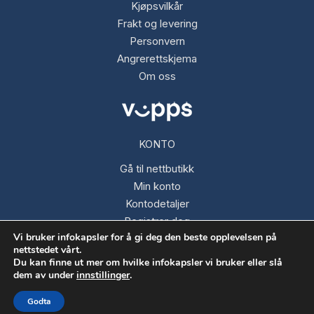
Kjøpsvilkår
Frakt og levering
Personvern
Angrerettskjema
Om oss
KONTO
Gå til nettbutikk
Min konto
Kontodetaljer
Registrer deg
Vi bruker infokapsler for å gi deg den beste opplevelsen på
Glemt passord
nettstedet vårt.
Du kan finne ut mer om hvilke infokapsler vi bruker eller slå
dem av under
innstillinger
.
Opphavsrett © 2026 Fargespektrum AS
Godta