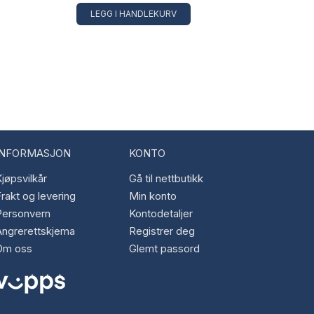
LEGG I HANDLEKURV
INFORMASJON
KONTO
jøpsvilkår
Gå til nettbutikk
rakt og levering
Min konto
Personvern
Kontodetaljer
Angrerettskjema
Registrer deg
Om oss
Glemt passord