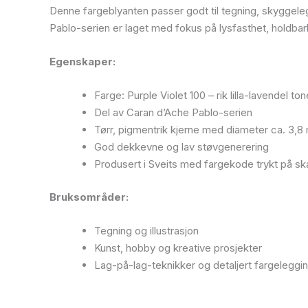
Denne fargeblyanten passer godt til tegning, skyggeleggi
Pablo-serien er laget med fokus på lysfasthet, holdbarh
Egenskaper:
Farge: Purple Violet 100 – rik lilla-lavendel ton
Del av Caran d’Ache Pablo-serien
Tørr, pigmentrik kjerne med diameter ca. 3,
God dekkevne og lav støvgenerering
Produsert i Sveits med fargekode trykt på sk
Bruksområder:
Tegning og illustrasjon
Kunst, hobby og kreative prosjekter
Lag-på-lag-teknikker og detaljert fargeleggi