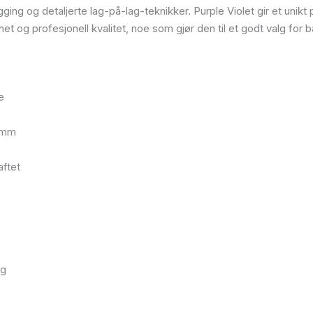
ng og detaljerte lag-på-lag-teknikker. Purple Violet gir et unikt pr
et og profesjonell kvalitet, noe som gjør den til et godt valg fo
e
8 mm
aftet
ng