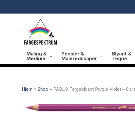
Hopp
rett
til
innholdet
Maling &
Pensler &
Blyant &
Medium
Maleredskaper
Tegne
Hjem
»
Shop
»
PABLO Fargeblyant Purple Violet – Car