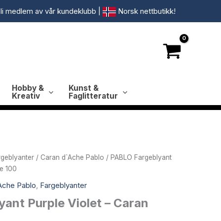
li medlem av vår kundeklubb
|
Norsk nettbutikk!
Hobby &
Kunst &
Kreativ
Faglitteratur
rgeblyanter
/
Caran d`Ache Pablo
/ PABLO Fargeblyant
he 100
Ache Pablo
,
Fargeblyanter
ant Purple Violet – Caran