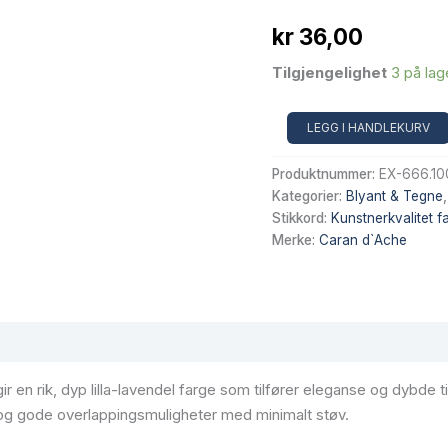
kr
36,00
Tilgjengelighet
3 på lag
PABLO
LEGG I HANDLEKURV
Fargeblyant
Purple
Produktnummer:
EX-666.10
Violet
Kategorier:
Blyant & Tegne
–
Stikkord:
Kunstnerkvalitet f
Caran
d’Ache
Merke:
Caran d`Ache
100
antall
r en rik, dyp lilla-lavendel farge som tilfører eleganse og dybde t
g og gode overlappingsmuligheter med minimalt støv.