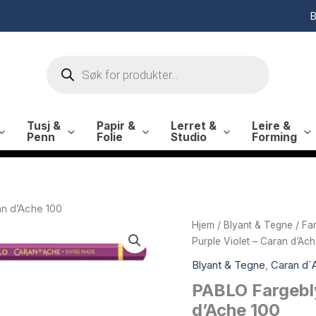
B
Products
search
Tusj &
Papir &
Lerret &
Leire &
Penn
Folie
Studio
Forming
an d’Ache 100
Hjem
/
Blyant & Tegne
/
Fa
Purple Violet – Caran d’Ac
Blyant & Tegne
,
Caran d`
PABLO Fargebly
d’Ache 100