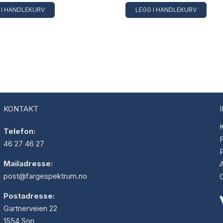
 I HANDLEKURV
LEGG I HANDLEKURV
KONTAKT
K
Telefon:
F
46 27 46 27
Mailadresse:
post@fargespektrum.no
Postadresse:
Gartnerveien 22
1554 Son