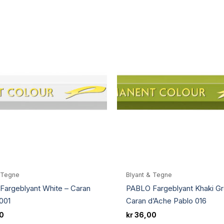
 Tegne
Blyant & Tegne
argeblyant White – Caran
PABLO Fargeblyant Khaki Gr
001
Caran d’Ache Pablo 016
0
kr
36,00