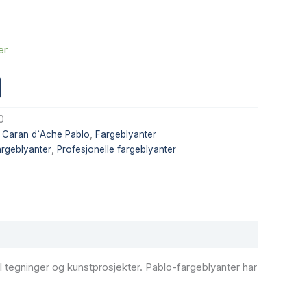
er
Alternative:
0
,
Caran d`Ache Pablo
,
Fargeblyanter
argeblyanter
,
Profesjonelle fargeblyanter
il tegninger og kunstprosjekter. Pablo-fargeblyanter har