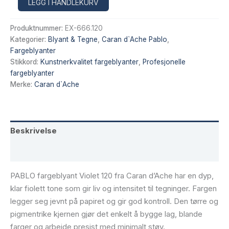
Alternative:
LEGG I HANDLEKURV
Fargeblyant
Violet
Produktnummer:
EX-666.120
–
Caran
Kategorier:
Blyant & Tegne
,
Caran d`Ache Pablo
,
d’Ache
Fargeblyanter
120
Stikkord:
Kunstnerkvalitet fargeblyanter
,
Profesjonelle
antall
fargeblyanter
Merke:
Caran d`Ache
Beskrivelse
Tilleggsinformasjon
PABLO fargeblyant Violet 120 fra Caran d’Ache har en dyp,
klar fiolett tone som gir liv og intensitet til tegninger. Fargen
legger seg jevnt på papiret og gir god kontroll. Den tørre og
pigmentrike kjernen gjør det enkelt å bygge lag, blande
farger og arbeide presist med minimalt støv.