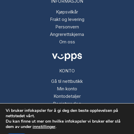
INFORMASJON
Kjøpsvilkår
Frakt og levering
Personvern
Angrerettskjema
Om oss
KONTO
Gå til nettbutikk
Min konto
Kontodetaljer
Registrer deg
Vi bruker infokapsler for å gi deg den beste opplevelsen på
Glemt passord
nettstedet vårt.
Du kan finne ut mer om hvilke infokapsler vi bruker eller slå
dem av under
innstillinger
.