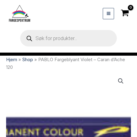
Hopp
rett
til
innholdet
Products
search
Hjem
»
Shop
»
PABLO Fargeblyant Violet – Caran d’Ache
120