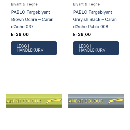
Blyant & Tegne
Blyant & Tegne
PABLO Fargeblyant
PABLO Fargeblyant
Brown Ochre – Caran
Greyish Black – Caran
d’Ache 037
d’Ache Pablo 008
kr
36,00
kr
36,00
LEGG I
LEGG I
HANDLEKURV
HANDLEKURV