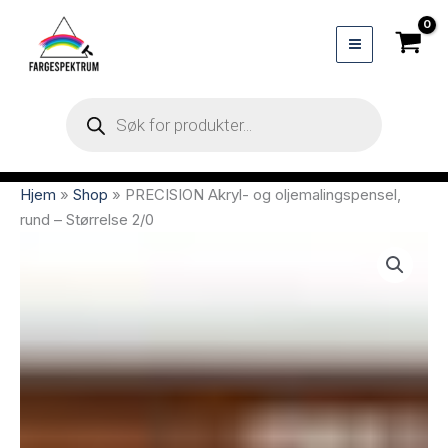
Hopp
rett
til
innholdet
Products
search
Hjem
»
Shop
»
PRECISION Akryl- og oljemalingspensel,
rund – Størrelse 2/0