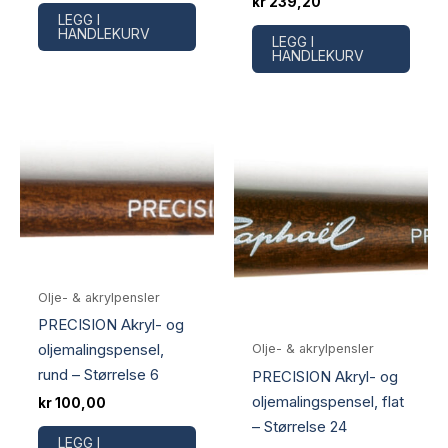
kr
239,20
LEGG I
HANDLEKURV
LEGG I
HANDLEKURV
Olje- & akrylpensler
PRECISION Akryl- og
oljemalingspensel,
Olje- & akrylpensler
rund – Størrelse 6
PRECISION Akryl- og
oljemalingspensel, flat
kr
100,00
– Størrelse 24
LEGG I