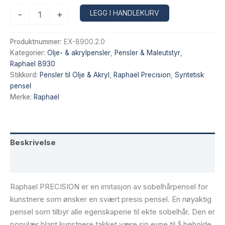
PRECISION
Alternative:
LEGG I HANDLEKURV
-
+
Akryl-
og
oljemalingspensel,
Produktnummer:
EX-8900.2.0
rund
Kategorier:
Olje- & akrylpensler
,
Pensler & Maleutstyr
,
-
Raphaël 8930
Størrelse
Stikkord:
Pensler til Olje & Akryl
,
Raphaël Precision
,
Syntetisk
2/0
pensel
antall
Merke:
Raphaël
Beskrivelse
Tilleggsinformasjon
Raphael PRECISION er en imitasjon av sobelhårpensel for
kunstnere som ønsker en svært presis pensel. En nøyaktig
pensel som tilbyr alle egenskapene til ekte sobelhår. Den er
populær blant kunstnere takket være sin evne til å beholde