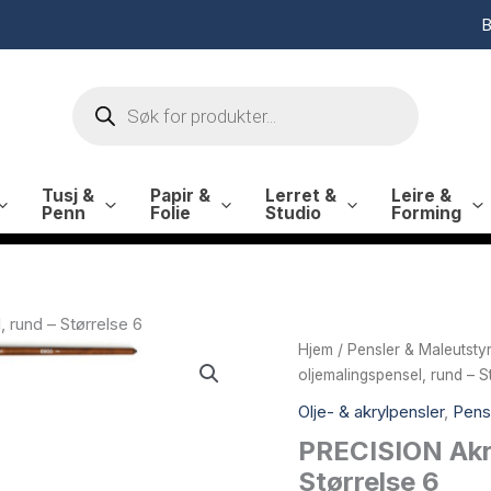
B
Products
search
Tusj &
Papir &
Lerret &
Leire &
Penn
Folie
Studio
Forming
 rund – Størrelse 6
Hjem
/
Pensler & Maleutsty
oljemalingspensel, rund – S
Olje- & akrylpensler
,
Pens
PRECISION Akry
Størrelse 6