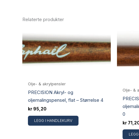
Relaterte produkter
Olje- & akrylpensler
Olje- & 
PRECISION Akryl- og
PRECIS
oljemalingspensel, flat – Størrelse 4
oljemal
kr
95,20
0
LEGG I HANDLEKURV
kr
71,2
LEGG