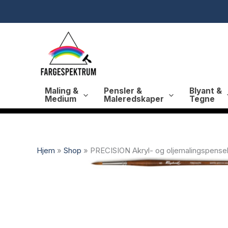
Hopp
rett
til
innholdet
Maling &
Pensler &
Blyant &
Medium
Maleredskaper
Tegne
Hjem
»
Shop
»
PRECISION Akryl- og oljemalingspensel,