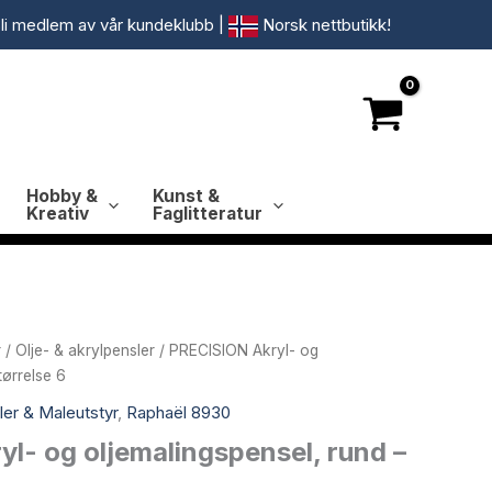
li medlem av vår kundeklubb
|
Norsk nettbutikk!
Hobby &
Kunst &
Kreativ
Faglitteratur
r
/
Olje- & akrylpensler
/ PRECISION Akryl- og
tørrelse 6
ler & Maleutstyr
,
Raphaël 8930
l- og oljemalingspensel, rund –