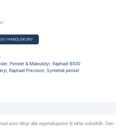
er
Alternative:
GG I HANDLEKURV
6
sler
,
Pensler & Maleutstyr
,
Raphaël 8930
kryl
,
Raphaël Precision
,
Syntetisk pensel
el som tilbyr alle egenskapene til ekte sobelhår. Den