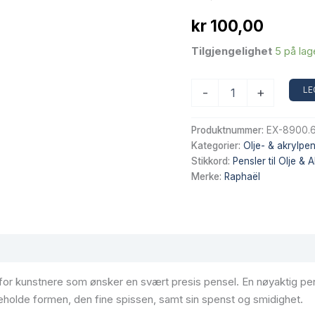
kr
100,00
Tilgjengelighet
5 på lag
PRECISION
LE
-
+
Akryl-
og
oljemalingspensel,
Produktnummer:
EX-8900.
rund
Kategorier:
Olje- & akrylpen
-
Stikkord:
Pensler til Olje & A
Størrelse
Merke:
Raphaël
6
antall
or kunstnere som ønsker en svært presis pensel. En nøyaktig pens
beholde formen, den fine spissen, samt sin spenst og smidighet.