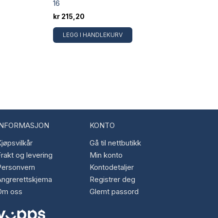
16
kr
215,20
LEGG I HANDLEKURV
INFORMASJON
KONTO
jøpsvilkår
Gå til nettbutikk
rakt og levering
Min konto
Personvern
Kontodetaljer
Angrerettskjema
Registrer deg
Om oss
Glemt passord