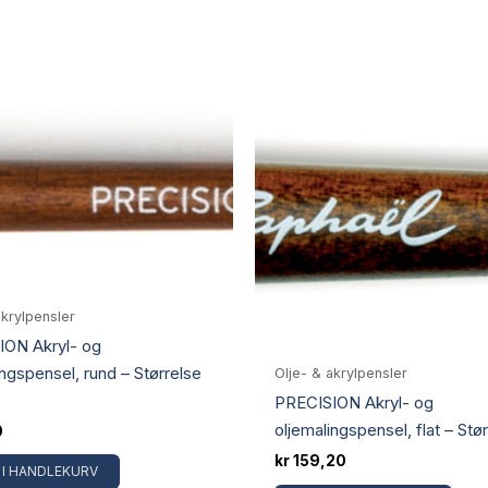
akrylpensler
ION Akryl- og
ingspensel, rund – Størrelse
Olje- & akrylpensler
PRECISION Akryl- og
oljemalingspensel, flat – Stør
0
kr
159,20
 I HANDLEKURV