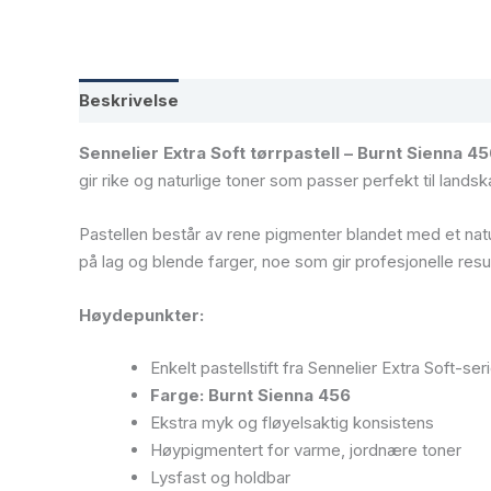
Beskrivelse
Tilleggsinformasjon
Sennelier Extra Soft tørrpastell – Burnt Sienna 4
gir rike og naturlige toner som passer perfekt til lands
Pastellen består av rene pigmenter blandet med et natur
på lag og blende farger, noe som gir profesjonelle resul
Høydepunkter:
Enkelt pastellstift fra Sennelier Extra Soft-ser
Farge: Burnt Sienna 456
Ekstra myk og fløyelsaktig konsistens
Høypigmentert for varme, jordnære toner
Lysfast og holdbar