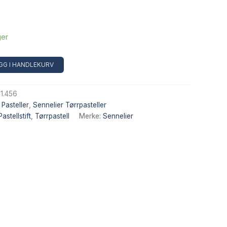
ger
Alternative:
GG I HANDLEKURV
1.456
,
Pasteller
,
Sennelier Tørrpasteller
Pastellstift
,
Tørrpastell
Merke:
Sennelier