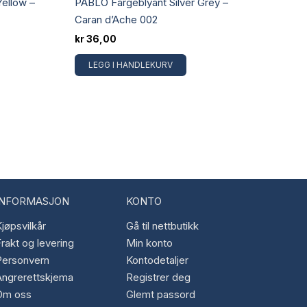
ellow –
PABLO Fargeblyant Silver Grey –
Caran d’Ache 002
kr
36,00
LEGG I HANDLEKURV
INFORMASJON
KONTO
jøpsvilkår
Gå til nettbutikk
rakt og levering
Min konto
Personvern
Kontodetaljer
Angrerettskjema
Registrer deg
Om oss
Glemt passord