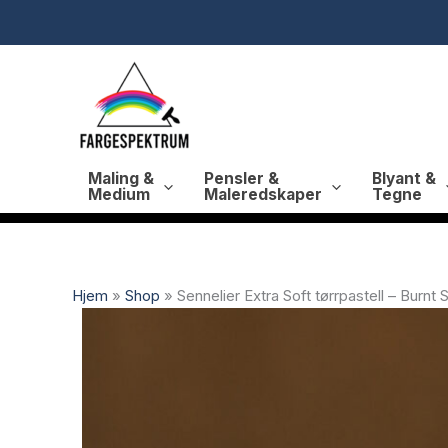
Hopp
rett
til
innholdet
Maling &
Pensler &
Blyant &
Medium
Maleredskaper
Tegne
Hjem
»
Shop
»
Sennelier Extra Soft tørrpastell – Burnt