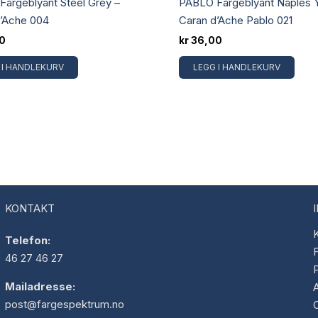
argeblyant Steel Grey –
PABLO Fargeblyant Naples Y
d’Ache 004
Caran d’Ache Pablo 021
0
kr
36,00
 I HANDLEKURV
LEGG I HANDLEKURV
KONTAKT
K
Telefon:
F
46 27 46 27
Mailadresse:
post@fargespektrum.no