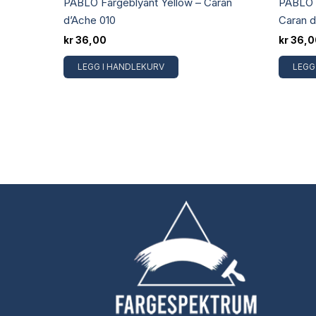
PABLO Fargeblyant Yellow – Caran
PABLO F
d’Ache 010
Caran 
kr
36,00
kr
36,0
LEGG I HANDLEKURV
LEGG