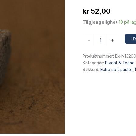
kr
52,00
Tilgjengelighet
10 på la
Sennelier
LE
-
+
Extra
Soft
tørrpastell
Produktnummer:
Ex-N13200
–
Kategorier:
Blyant & Tegne
Burnt
Stikkord:
Extra soft pastell
,
Sienna
456
antall