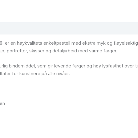
56
er en høykvalitets enkeltpastell med ekstra myk og fløyelsakt
kap, portretter, skisser og detaljarbeid med varme farger.
lig bindemiddel, som gir levende farger og høy lysfasthet over ti
tater for kunstnere på alle nivåer.
ien