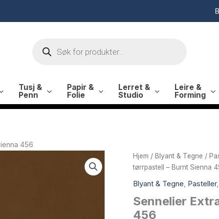
B
Products
search
Tusj &
Papir &
Lerret &
Leire &
Penn
Folie
Studio
Forming
 Sienna 456
Hjem
/
Blyant & Tegne
/
Pas
tørrpastell – Burnt Sienna 
Blyant & Tegne
,
Pasteller
Sennelier Extra
456