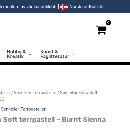
li medlem av vår kundeklubb
|
Norsk nettbutikk!
Hobby &
Kunst &
Kreativ
Faglitteratur
teller
/
Sennelier Tørrpasteller
/ Sennelier Extra Soft
456
,
Sennelier Tørrpasteller
 Soft tørrpastell – Burnt Sienna