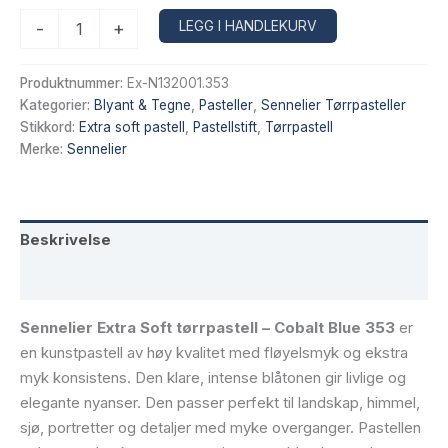
Sennelier
Alternative:
LEGG I HANDLEKURV
-
+
Extra
Soft
tørrpastell
Produktnummer:
Ex-N132001.353
–
Kategorier:
Blyant & Tegne
,
Pasteller
,
Sennelier Tørrpasteller
Cobalt
Stikkord:
Extra soft pastell
,
Pastellstift
,
Tørrpastell
Blue
Merke:
Sennelier
353
antall
Beskrivelse
Tilleggsinformasjon
Sennelier Extra Soft tørrpastell – Cobalt Blue 353
er
en kunstpastell av høy kvalitet med fløyelsmyk og ekstra
myk konsistens. Den klare, intense blåtonen gir livlige og
elegante nyanser. Den passer perfekt til landskap, himmel,
sjø, portretter og detaljer med myke overganger. Pastellen