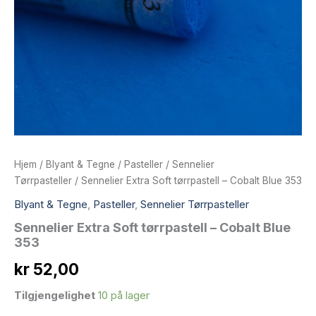
Hjem
/
Blyant & Tegne
/
Pasteller
/
Sennelier
Tørrpasteller
/ Sennelier Extra Soft tørrpastell – Cobalt Blue 353
Blyant & Tegne
,
Pasteller
,
Sennelier Tørrpasteller
Sennelier Extra Soft tørrpastell – Cobalt Blue
353
kr
52,00
Tilgjengelighet
10 på lager