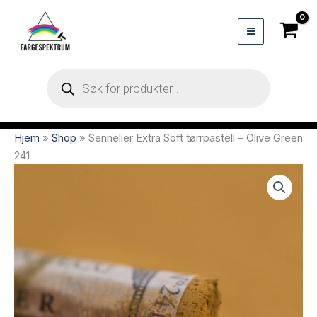
Hopp
rett
til
innholdet
Products
search
Hjem
»
Shop
»
Sennelier Extra Soft tørrpastell – Olive Green
241