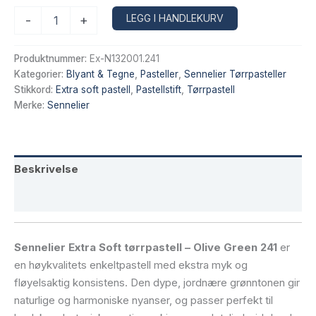
Sennelier
Alternative:
LEGG I HANDLEKURV
-
+
Extra
Soft
tørrpastell
Produktnummer:
Ex-N132001.241
–
Kategorier:
Blyant & Tegne
,
Pasteller
,
Sennelier Tørrpasteller
Olive
Stikkord:
Extra soft pastell
,
Pastellstift
,
Tørrpastell
Green
Merke:
Sennelier
241
antall
Beskrivelse
Tilleggsinformasjon
Sennelier Extra Soft tørrpastell – Olive Green 241
er
en høykvalitets enkeltpastell med ekstra myk og
fløyelsaktig konsistens. Den dype, jordnære grønntonen gir
naturlige og harmoniske nyanser, og passer perfekt til