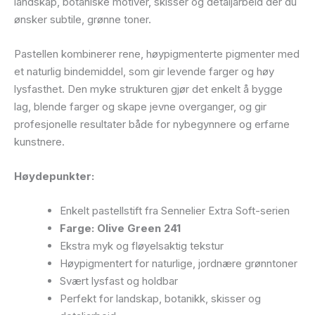
landskap, botaniske motiver, skisser og detaljarbeid der du
ønsker subtile, grønne toner.
Pastellen kombinerer rene, høypigmenterte pigmenter med
et naturlig bindemiddel, som gir levende farger og høy
lysfasthet. Den myke strukturen gjør det enkelt å bygge
lag, blende farger og skape jevne overganger, og gir
profesjonelle resultater både for nybegynnere og erfarne
kunstnere.
Høydepunkter:
Enkelt pastellstift fra Sennelier Extra Soft-serien
Farge: Olive Green 241
Ekstra myk og fløyelsaktig tekstur
Høypigmentert for naturlige, jordnære grønntoner
Svært lysfast og holdbar
Perfekt for landskap, botanikk, skisser og