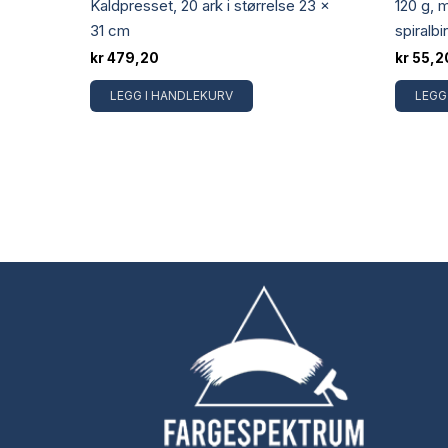
Kaldpresset, 20 ark i størrelse 23 x
120 g,
31 cm
spiralbi
kr
479,20
kr
55,2
LEGG I HANDLEKURV
LEGG