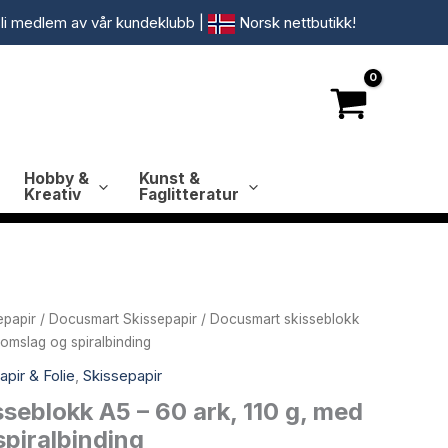
li medlem av vår kundeklubb
|
Norsk nettbutikk!
Hobby &
Kunst &
Kreativ
Faglitteratur
epapir
/
Docusmart Skissepapir
/ Docusmart skisseblokk
-omslag og spiralbinding
apir & Folie
,
Skissepapir
seblokk A5 – 60 ark, 110 g, med
piralbinding