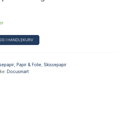
er
Alternative:
GG I HANDLEKURV
sepapir
,
Papir & Folie
,
Skissepapir
ke:
Docusmart