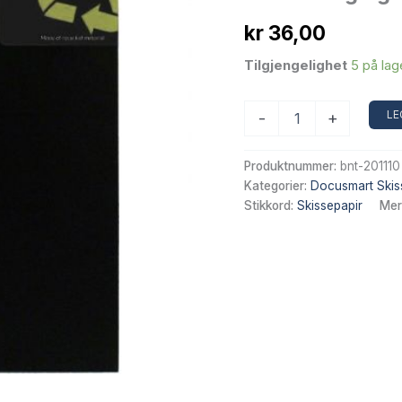
kr
36,00
Tilgjengelighet
5 på lag
Docusmart
LE
-
+
skisseblokk
A5
–
Produktnummer:
bnt-201110
60
Kategorier:
Docusmart Skis
ark,
Stikkord:
Skissepapir
Mer
110
g,
med
PP-
omslag
og
spiralbinding
antall