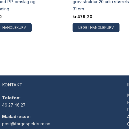
 med PP-omslag og
grov struktur 20 ark i størrel
nding
31 cm
0
kr
479,20
 I HANDLEKURV
LEGG I HANDLEKURV
KONTAKT
K
Telefon:
F
46 27 46 27
Mailadresse:
post@fargespektrum.no