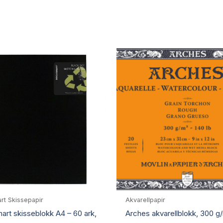
rt Skissepapir
Akvarellpapir
rt skisseblokk A4 – 60 ark,
Arches akvarellblokk, 300 g