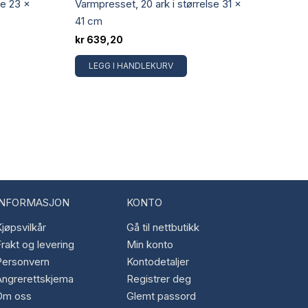
se 23 ×
Varmpresset, 20 ark i størrelse 31 x
41 cm
kr
639,20
LEGG I HANDLEKURV
INFORMASJON
KONTO
jøpsvilkår
Gå til nettbutikk
rakt og levering
Min konto
Personvern
Kontodetaljer
Angrerettskjema
Registrer deg
Om oss
Glemt passord