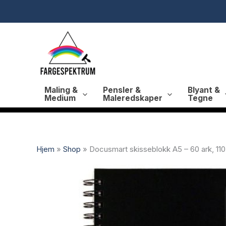
Hopp
rett
til
innholdet
Maling &
Pensler &
Blyant &
Medium
Maleredskaper
Tegne
Hjem
»
Shop
»
Docusmart skisseblokk A5 – 60 ark, 110