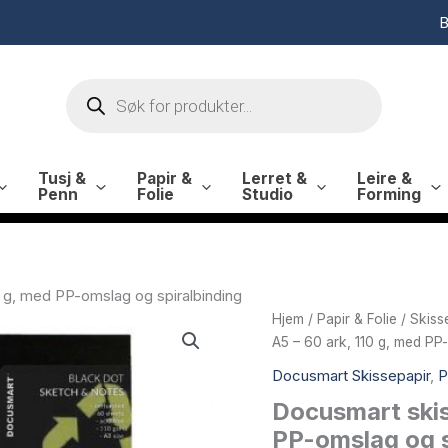
B
Products
search
Tusj &
Papir &
Lerret &
Leire &
Penn
Folie
Studio
Forming
 g, med PP-omslag og spiralbinding
Hjem
/
Papir & Folie
/
Skiss
A5 – 60 ark, 110 g, med PP
Docusmart Skissepapir
,
P
Docusmart skis
PP-omslag og s