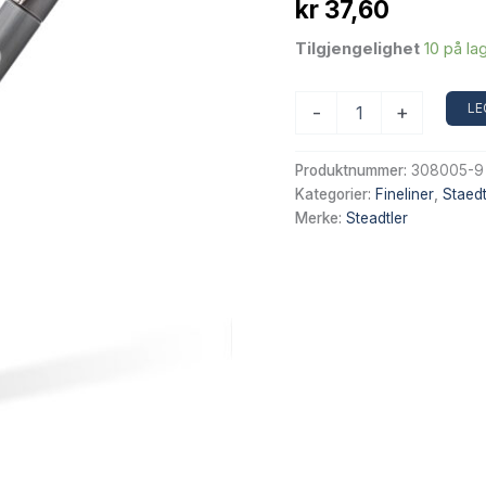
kr
37,60
Tilgjengelighet
10 på la
Staedtler
LE
-
+
Fineliner
pigment
liner
Produktnummer:
308005-9
0.05mm
Kategorier:
Fineliner
,
Staedt
Svart
Merke:
Steadtler
antall