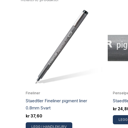
Fineliner
Penselp
Staedtler Fineliner pigment liner
Staedtl
0.8mm Svart
kr
24,8
kr
37,60
LEGG
LEGG I HANDLEKURV