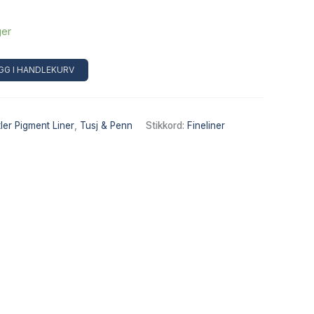
ger
Alternative:
GG I HANDLEKURV
ler Pigment Liner
,
Tusj & Penn
Stikkord:
Fineliner