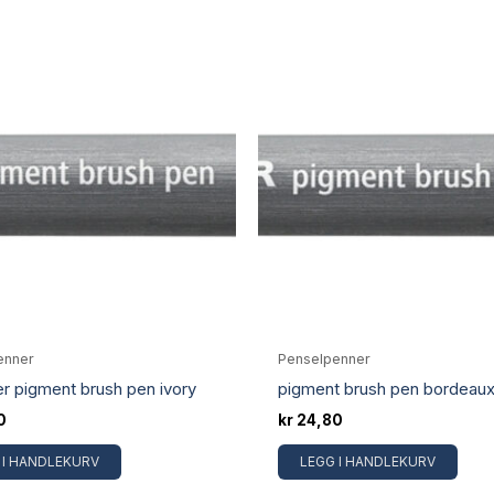
enner
Penselpenner
er pigment brush pen ivory
pigment brush pen bordeaux
0
kr
24,80
 I HANDLEKURV
LEGG I HANDLEKURV