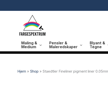
Hopp
rett
til
innholdet
Maling &
Pensler &
Blyant &
Medium
Maleredskaper
Tegne
Hjem
»
Shop
»
Staedtler Fineliner pigment liner 0.05m