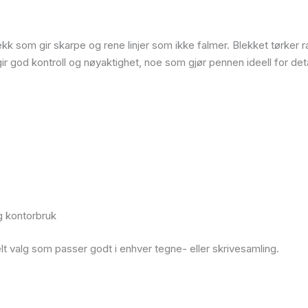
k som gir skarpe og rene linjer som ikke falmer. Blekket tørker ra
 god kontroll og nøyaktighet, noe som gjør pennen ideell for deta
og kontorbruk
lt valg som passer godt i enhver tegne- eller skrivesamling.