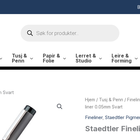
B
Products
search
Tusj &
Papir &
Lerret &
Leire &
Penn
Folie
Studio
Forming
m Svart
Hjem
/
Tusj & Penn
/
Fineli
liner 0.05mm Svart
Fineliner
,
Staedtler Pigmen
Staedtler Fine