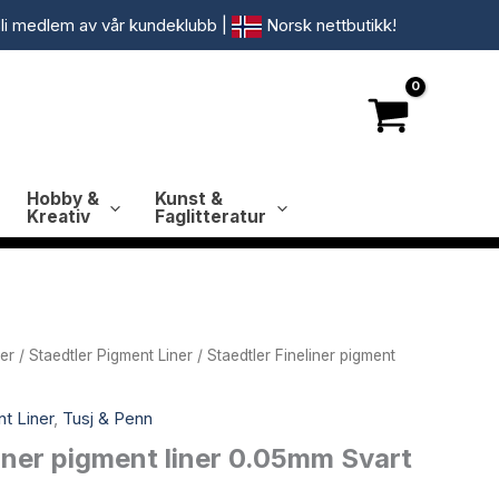
li medlem av vår kundeklubb
|
Norsk nettbutikk!
Hobby &
Kunst &
Kreativ
Faglitteratur
ner
/
Staedtler Pigment Liner
/ Staedtler Fineliner pigment
t Liner
,
Tusj & Penn
liner pigment liner 0.05mm Svart