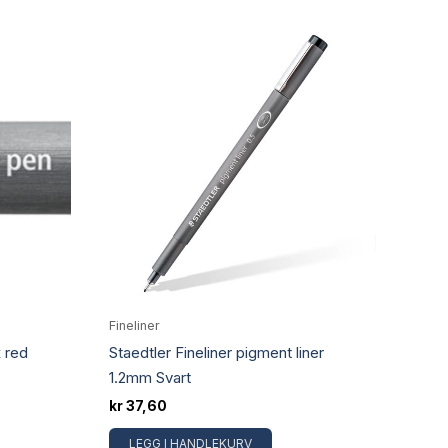
Fineliner
 red
Staedtler Fineliner pigment liner
1.2mm Svart
kr
37,60
LEGG I HANDLEKURV