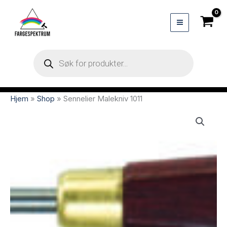
Hopp
rett
til
innholdet
Products
search
Hjem
»
Shop
»
Sennelier Malekniv 1011