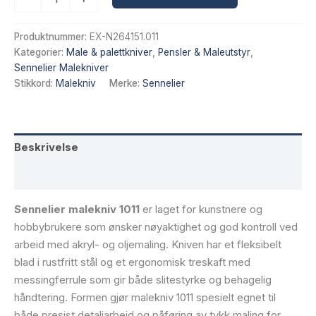
Malekniv
1011
antall
Produktnummer:
EX-N264151.011
Kategorier:
Male & palettkniver
,
Pensler & Maleutstyr
,
Sennelier Malekniver
Stikkord:
Malekniv
Merke:
Sennelier
Beskrivelse
Tilleggsinformasjon
Sennelier malekniv 1011
er laget for kunstnere og
hobbybrukere som ønsker nøyaktighet og god kontroll ved
arbeid med akryl- og oljemaling. Kniven har et fleksibelt
blad i rustfritt stål og et ergonomisk treskaft med
messingferrule som gir både slitestyrke og behagelig
håndtering. Formen gjør malekniv 1011 spesielt egnet til
både presist detaljarbeid og påføring av tykk maling for