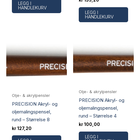
LEGG I
HANDLEKURV
LEGG I
HANDLEKURV
Olje- & akrylpensler
Olje- & akrylpensler
PRECISION Akryl- og
PRECISION Akryl- og
oljemalingspensel,
oljemalingspensel,
rund – Størrelse 4
rund – Størrelse 8
kr
100,00
kr
127,20
LEGG I