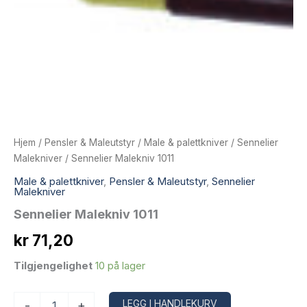
Hjem
/
Pensler & Maleutstyr
/
Male & palettkniver
/
Sennelier
Malekniver
/ Sennelier Malekniv 1011
Male & palettkniver
,
Pensler & Maleutstyr
,
Sennelier
Malekniver
Sennelier Malekniv 1011
kr
71,20
Tilgjengelighet
10 på lager
Sennelier
Alternative:
LEGG I HANDLEKURV
-
+